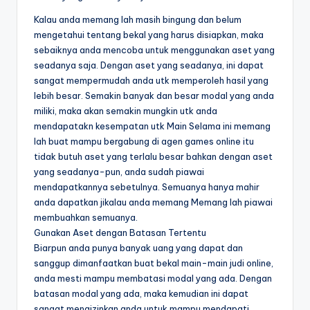
Kalau anda memang lah masih bingung dan belum
mengetahui tentang bekal yang harus disiapkan, maka
sebaiknya anda mencoba untuk menggunakan aset yang
seadanya saja. Dengan aset yang seadanya, ini dapat
sangat mempermudah anda utk memperoleh hasil yang
lebih besar. Semakin banyak dan besar modal yang anda
miliki, maka akan semakin mungkin utk anda
mendapatakn kesempatan utk Main Selama ini memang
lah buat mampu bergabung di agen games online itu
tidak butuh aset yang terlalu besar bahkan dengan aset
yang seadanya-pun, anda sudah piawai
mendapatkannya sebetulnya. Semuanya hanya mahir
anda dapatkan jikalau anda memang Memang lah piawai
membuahkan semuanya.
Gunakan Aset dengan Batasan Tertentu
Biarpun anda punya banyak uang yang dapat dan
sanggup dimanfaatkan buat bekal main-main judi online,
anda mesti mampu membatasi modal yang ada. Dengan
batasan modal yang ada, maka kemudian ini dapat
sangat mengizinkan anda untuk mampu mendapati