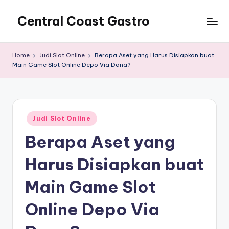
Central Coast Gastro
Home
Judi Slot Online
Berapa Aset yang Harus Disiapkan buat
Main Game Slot Online Depo Via Dana?
Posted
Judi Slot Online
in
Berapa Aset yang
Harus Disiapkan buat
Main Game Slot
Online Depo Via