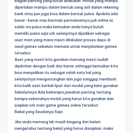
bagian penting yang butuh dilakukan. Modal yang mampu
diperlukan mampu dalam bentuk uang asli dalam rekening
bank atau pun juga bisa dalam bentuk pulsa. Apabila ada
benar-benar mau bermain permainannya judi online isi
saldo via pulsa maka kemudian anda hanya butuh
memiliki pulsa saja utk selanjutnya dijadikan sebagai
aset main yang mana mesti dilakukan proses depo di
awal games sebelum memulai untuk menjalankan games
tersebut.
Aset yang mesti kita gunakan memang mesti sudah
dipikirkan dengan baik dan benar sehingga kemudian kita
bisa menjadikan itu sebagai salah satu hal yang
selanjutnya menguntungkan dan juga sanggup membuat
kita balik aset berkali lipat dari modal yang kami gunakan
Sebelumnya Ada beberapa jawaban penting tentang
berapa sebetulnya modal yang harus kita gunakan dan
siapkan utk main game games online tersebut.
Bekal yang Seadanya Saja
Jika anda memang lah masih bingung dan belum
mengetahui tentang bekal yang harus disiapkan, maka