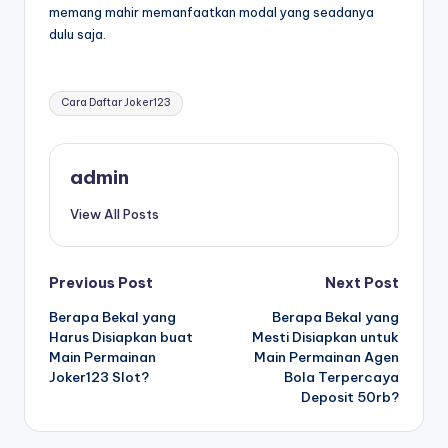
memang mahir memanfaatkan modal yang seadanya
dulu saja.
Tags:
Cara Daftar Joker123
admin
View All Posts
Post
Previous Post
Next Post
Berapa Bekal yang
Berapa Bekal yang
navigation
Harus Disiapkan buat
Mesti Disiapkan untuk
Main Permainan
Main Permainan Agen
Joker123 Slot?
Bola Terpercaya
Deposit 50rb?