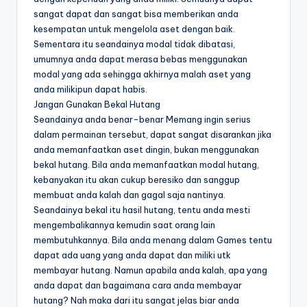
sangat dapat dan sangat bisa memberikan anda
kesempatan untuk mengelola aset dengan baik.
Sementara itu seandainya modal tidak dibatasi,
umumnya anda dapat merasa bebas menggunakan
modal yang ada sehingga akhirnya malah aset yang
anda milikipun dapat habis.
Jangan Gunakan Bekal Hutang
Seandainya anda benar-benar Memang ingin serius
dalam permainan tersebut, dapat sangat disarankan jika
anda memanfaatkan aset dingin, bukan menggunakan
bekal hutang. Bila anda memanfaatkan modal hutang,
kebanyakan itu akan cukup beresiko dan sanggup
membuat anda kalah dan gagal saja nantinya.
Seandainya bekal itu hasil hutang, tentu anda mesti
mengembalikannya kemudin saat orang lain
membutuhkannya. Bila anda menang dalam Games tentu
dapat ada uang yang anda dapat dan miliki utk
membayar hutang. Namun apabila anda kalah, apa yang
anda dapat dan bagaimana cara anda membayar
hutang? Nah maka dari itu sangat jelas biar anda