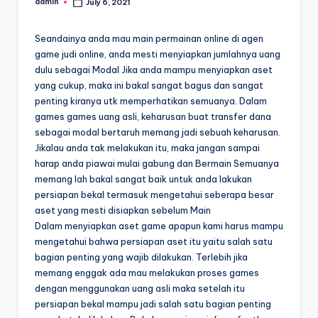
admin
July 6, 2021
Posted
by
Seandainya anda mau main permainan online di agen
game judi online, anda mesti menyiapkan jumlahnya uang
dulu sebagai Modal Jika anda mampu menyiapkan aset
yang cukup, maka ini bakal sangat bagus dan sangat
penting kiranya utk memperhatikan semuanya. Dalam
games games uang asli, keharusan buat transfer dana
sebagai modal bertaruh memang jadi sebuah keharusan.
Jikalau anda tak melakukan itu, maka jangan sampai
harap anda piawai mulai gabung dan Bermain Semuanya
memang lah bakal sangat baik untuk anda lakukan
persiapan bekal termasuk mengetahui seberapa besar
aset yang mesti disiapkan sebelum Main
Dalam menyiapkan aset game apapun kami harus mampu
mengetahui bahwa persiapan aset itu yaitu salah satu
bagian penting yang wajib dilakukan. Terlebih jika
memang enggak ada mau melakukan proses games
dengan menggunakan uang asli maka setelah itu
persiapan bekal mampu jadi salah satu bagian penting