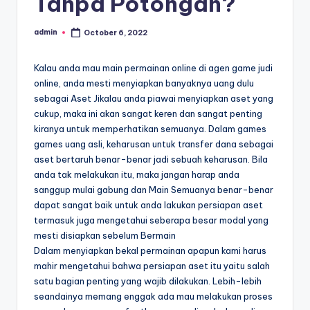
Tanpa Potongan?
admin
October 6, 2022
Posted
by
Kalau anda mau main permainan online di agen game judi
online, anda mesti menyiapkan banyaknya uang dulu
sebagai Aset Jikalau anda piawai menyiapkan aset yang
cukup, maka ini akan sangat keren dan sangat penting
kiranya untuk memperhatikan semuanya. Dalam games
games uang asli, keharusan untuk transfer dana sebagai
aset bertaruh benar-benar jadi sebuah keharusan. Bila
anda tak melakukan itu, maka jangan harap anda
sanggup mulai gabung dan Main Semuanya benar-benar
dapat sangat baik untuk anda lakukan persiapan aset
termasuk juga mengetahui seberapa besar modal yang
mesti disiapkan sebelum Bermain
Dalam menyiapkan bekal permainan apapun kami harus
mahir mengetahui bahwa persiapan aset itu yaitu salah
satu bagian penting yang wajib dilakukan. Lebih-lebih
seandainya memang enggak ada mau melakukan proses