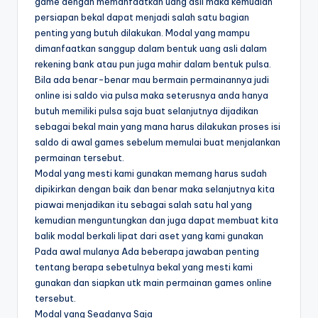
game dengan memanfaatkan uang asli maka kemudian
persiapan bekal dapat menjadi salah satu bagian
penting yang butuh dilakukan. Modal yang mampu
dimanfaatkan sanggup dalam bentuk uang asli dalam
rekening bank atau pun juga mahir dalam bentuk pulsa.
Bila ada benar-benar mau bermain permainannya judi
online isi saldo via pulsa maka seterusnya anda hanya
butuh memiliki pulsa saja buat selanjutnya dijadikan
sebagai bekal main yang mana harus dilakukan proses isi
saldo di awal games sebelum memulai buat menjalankan
permainan tersebut.
Modal yang mesti kami gunakan memang harus sudah
dipikirkan dengan baik dan benar maka selanjutnya kita
piawai menjadikan itu sebagai salah satu hal yang
kemudian menguntungkan dan juga dapat membuat kita
balik modal berkali lipat dari aset yang kami gunakan
Pada awal mulanya Ada beberapa jawaban penting
tentang berapa sebetulnya bekal yang mesti kami
gunakan dan siapkan utk main permainan games online
tersebut.
Modal yang Seadanya Saja