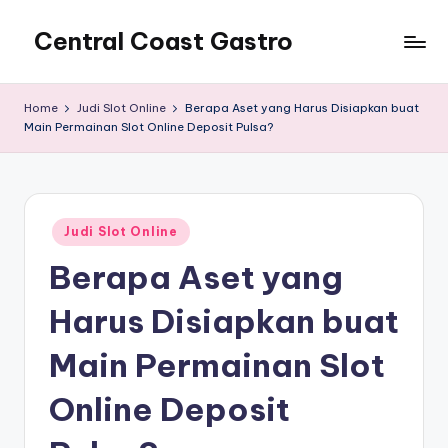
Central Coast Gastro
Home
Judi Slot Online
Berapa Aset yang Harus Disiapkan buat
Main Permainan Slot Online Deposit Pulsa?
Posted
Judi Slot Online
in
Berapa Aset yang
Harus Disiapkan buat
Main Permainan Slot
Online Deposit