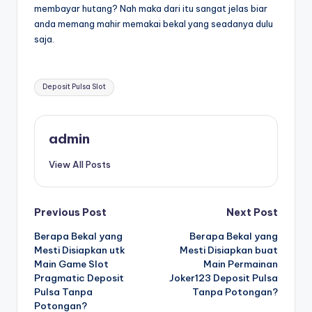
membayar hutang? Nah maka dari itu sangat jelas biar
anda memang mahir memakai bekal yang seadanya dulu
saja.
Tags:
Deposit Pulsa Slot
admin
View All Posts
Post
Previous Post
Next Post
Berapa Bekal yang
Berapa Bekal yang
navigation
Mesti Disiapkan utk
Mesti Disiapkan buat
Main Game Slot
Main Permainan
Pragmatic Deposit
Joker123 Deposit Pulsa
Pulsa Tanpa
Tanpa Potongan?
Potongan?