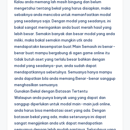
Kalau anda memang lah masih bingung dan belum
mengetahui tentang bekal yang harus disiapkan, maka
sebaiknya anda mencoba untuk memanfaatkan modal
yang seadanya saja. Dengan modal yang seadanya, ini
bakal sangat meringankan anda buat meraih hasil yang
lebih besar. Semakin banyak dan besar modal yang anda
miliki, maka bakal semakin mungkin utk anda
mendapatakn kesempatan buat Main Semasih ini benar-
benar buat mampu bergabung di agen game online itu
tidak butuh aset yang terlalu besar bahkan dengan
modal yang seadanya-pun, anda sudah dapat
mendapatkannya sebetulnya. Semuanya hanya mampu
anda dapatkan bila anda memang Benar-benar sanggup
menghasilkan semuanya.
Gunakan Bekal dengan Batasan Tertentu
Walaupun anda punya banyak uang yang dapat dan
sanggup diperlukan untuk modal main-main judi online,
anda harus bisa membatasi aset yang ada. Dengan
batasan bekal yang ada, maka seterusnya ini dapat
sangat mengijinkan anda utk dapat mendapatkan
semuanya dengan lebih mudah nantinya. Seluruhnya yang