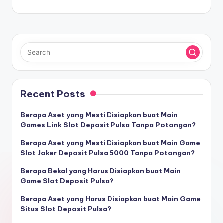
Recent Posts
Berapa Aset yang Mesti Disiapkan buat Main
Games Link Slot Deposit Pulsa Tanpa Potongan?
Berapa Aset yang Mesti Disiapkan buat Main Game
Slot Joker Deposit Pulsa 5000 Tanpa Potongan?
Berapa Bekal yang Harus Disiapkan buat Main
Game Slot Deposit Pulsa?
Berapa Aset yang Harus Disiapkan buat Main Game
Situs Slot Deposit Pulsa?