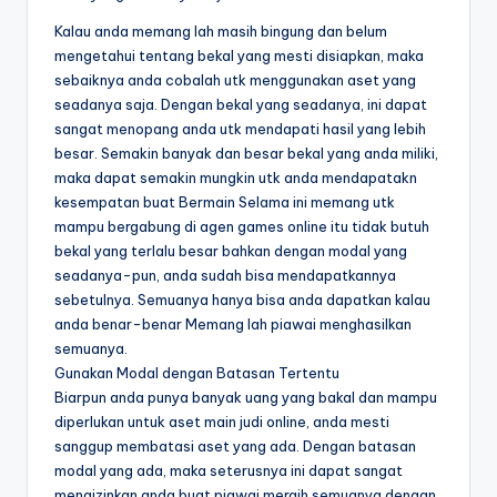
Kalau anda memang lah masih bingung dan belum
mengetahui tentang bekal yang mesti disiapkan, maka
sebaiknya anda cobalah utk menggunakan aset yang
seadanya saja. Dengan bekal yang seadanya, ini dapat
sangat menopang anda utk mendapati hasil yang lebih
besar. Semakin banyak dan besar bekal yang anda miliki,
maka dapat semakin mungkin utk anda mendapatakn
kesempatan buat Bermain Selama ini memang utk
mampu bergabung di agen games online itu tidak butuh
bekal yang terlalu besar bahkan dengan modal yang
seadanya-pun, anda sudah bisa mendapatkannya
sebetulnya. Semuanya hanya bisa anda dapatkan kalau
anda benar-benar Memang lah piawai menghasilkan
semuanya.
Gunakan Modal dengan Batasan Tertentu
Biarpun anda punya banyak uang yang bakal dan mampu
diperlukan untuk aset main judi online, anda mesti
sanggup membatasi aset yang ada. Dengan batasan
modal yang ada, maka seterusnya ini dapat sangat
mengizinkan anda buat piawai meraih semuanya dengan