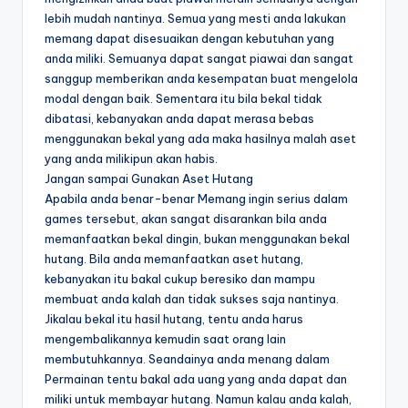
lebih mudah nantinya. Semua yang mesti anda lakukan
memang dapat disesuaikan dengan kebutuhan yang
anda miliki. Semuanya dapat sangat piawai dan sangat
sanggup memberikan anda kesempatan buat mengelola
modal dengan baik. Sementara itu bila bekal tidak
dibatasi, kebanyakan anda dapat merasa bebas
menggunakan bekal yang ada maka hasilnya malah aset
yang anda milikipun akan habis.
Jangan sampai Gunakan Aset Hutang
Apabila anda benar-benar Memang ingin serius dalam
games tersebut, akan sangat disarankan bila anda
memanfaatkan bekal dingin, bukan menggunakan bekal
hutang. Bila anda memanfaatkan aset hutang,
kebanyakan itu bakal cukup beresiko dan mampu
membuat anda kalah dan tidak sukses saja nantinya.
Jikalau bekal itu hasil hutang, tentu anda harus
mengembalikannya kemudin saat orang lain
membutuhkannya. Seandainya anda menang dalam
Permainan tentu bakal ada uang yang anda dapat dan
miliki untuk membayar hutang. Namun kalau anda kalah,