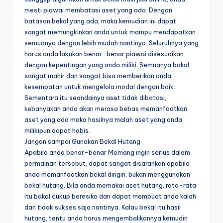
mesti piawai membatasi aset yang ada. Dengan
batasan bekal yang ada, maka kemudian ini dapat
sangat memungkinkan anda untuk mampu mendapatkan
semuanya dengan lebih mudah nantinya. Seluruhnya yang
harus anda lakukan benar-benar piawai disesuaikan
dengan kepentingan yang anda miliki. Semuanya bakal
sangat mahir dan sangat bisa memberikan anda
kesempatan untuk mengelola modal dengan baik.
Sementara itu seandainya aset tidak dibatasi,
kebanyakan anda akan merasa bebas memanfaatkan
aset yang ada maka hasilnya malah aset yang anda
milikipun dapat habis.
Jangan sampai Gunakan Bekal Hutang
Apabila anda benar-benar Memang ingin serius dalam
permainan tersebut, dapat sangat disarankan apabila
anda memanfaatkan bekal dingin, bukan menggunakan
bekal hutang. Bila anda memakai aset hutang, rata-rata
itu bakal cukup beresiko dan dapat membuat anda kalah
dan tidak sukses saja nantinya. Kalau bekal itu hasil
hutang, tentu anda harus mengembalikannya kemudin