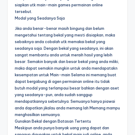
siapkan utk main-main games permainan online
tersebut.
Modal yang Seadanya Saja
Jika anda benar-benar masih bingung dan belum
mengetahui tentang bekal yang mesti disiapkan, maka
sebaiknya anda cobalah utk memakai bekal yang
seadanya saja. Dengan bekal yang seadanya, ini akan
sangat membantu anda untuk meraih hasil yang lebih
besar. Semakin banyak dan besar bekal yang anda miliki,
maka dapat semakin mungkin untuk anda mendapatakn
kesempatan untuk Main-main Selama ini memang buat
dapat bergabung di agen permainan online itu tidak
butuh modal yang terlampaui besar bahkan dengan aset
yang seadanya-pun, anda sudah sanggup
mendapatkannya sebetulnya. Semuanya hanya piawai
anda dapatkan jikalau anda memang lah Memang mampu
menghasilkan semuanya.
Gunakan Bekal dengan Batasan Tertentu
Meskipun anda punya banyak uang yang dapat dan
sanggup digunakan untuk bekal main judi online, anda