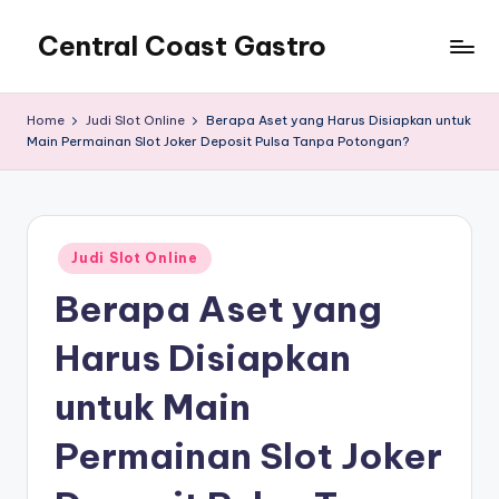
Central Coast Gastro
Home
Judi Slot Online
Berapa Aset yang Harus Disiapkan untuk
Main Permainan Slot Joker Deposit Pulsa Tanpa Potongan?
Posted
Judi Slot Online
in
Berapa Aset yang
Harus Disiapkan
untuk Main
Permainan Slot Joker