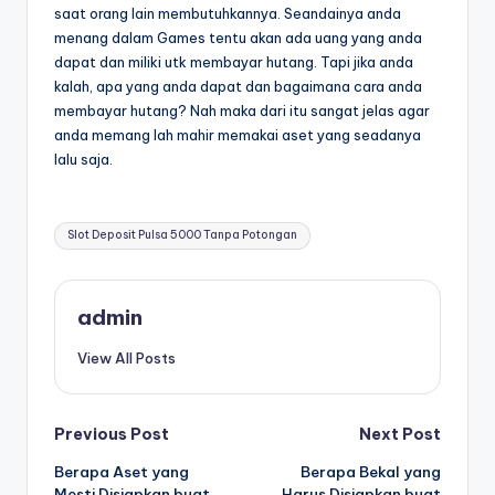
saat orang lain membutuhkannya. Seandainya anda
menang dalam Games tentu akan ada uang yang anda
dapat dan miliki utk membayar hutang. Tapi jika anda
kalah, apa yang anda dapat dan bagaimana cara anda
membayar hutang? Nah maka dari itu sangat jelas agar
anda memang lah mahir memakai aset yang seadanya
lalu saja.
Tags:
Slot Deposit Pulsa 5000 Tanpa Potongan
admin
View All Posts
Post
Previous Post
Next Post
Berapa Aset yang
Berapa Bekal yang
navigation
Mesti Disiapkan buat
Harus Disiapkan buat