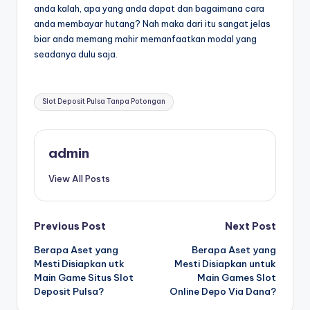
anda kalah, apa yang anda dapat dan bagaimana cara
anda membayar hutang? Nah maka dari itu sangat jelas
biar anda memang mahir memanfaatkan modal yang
seadanya dulu saja.
Tags:
Slot Deposit Pulsa Tanpa Potongan
admin
View All Posts
Post
Previous Post
Next Post
Berapa Aset yang
Berapa Aset yang
navigation
Mesti Disiapkan utk
Mesti Disiapkan untuk
Main Game Situs Slot
Main Games Slot
Deposit Pulsa?
Online Depo Via Dana?