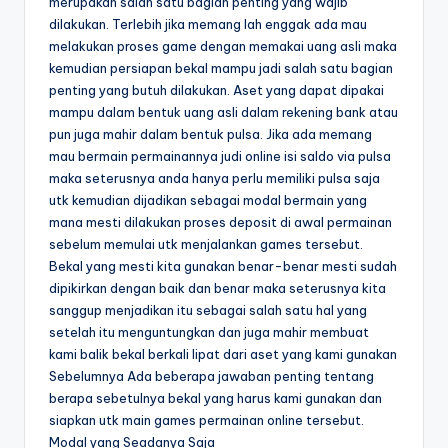
merupakan salah satu bagian penting yang wajib
dilakukan. Terlebih jika memang lah enggak ada mau
melakukan proses game dengan memakai uang asli maka
kemudian persiapan bekal mampu jadi salah satu bagian
penting yang butuh dilakukan. Aset yang dapat dipakai
mampu dalam bentuk uang asli dalam rekening bank atau
pun juga mahir dalam bentuk pulsa. Jika ada memang
mau bermain permainannya judi online isi saldo via pulsa
maka seterusnya anda hanya perlu memiliki pulsa saja
utk kemudian dijadikan sebagai modal bermain yang
mana mesti dilakukan proses deposit di awal permainan
sebelum memulai utk menjalankan games tersebut.
Bekal yang mesti kita gunakan benar-benar mesti sudah
dipikirkan dengan baik dan benar maka seterusnya kita
sanggup menjadikan itu sebagai salah satu hal yang
setelah itu menguntungkan dan juga mahir membuat
kami balik bekal berkali lipat dari aset yang kami gunakan
Sebelumnya Ada beberapa jawaban penting tentang
berapa sebetulnya bekal yang harus kami gunakan dan
siapkan utk main games permainan online tersebut.
Modal yang Seadanya Saja