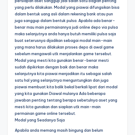
persiapan aset sanggup jadi salah satu bagian penting
yang perlu dilakukan. Modal yang piawai difungsikan bisa
dalam bentuk uang asli dalam rekening bank atau pun
juga sanggup dalam bentuk pulsa. Apabila ada benar-
benar mau main permainannya judi online depo via pulsa
maka selanjutnya anda hanya butuh memiliki pulsa saja
buat seterusnya dijadikan sebagai modal main-main
yang mana harus dilakukan proses depo di awal game
sebelum mengawali utk menjalankan game tersebut.
Modal yang mesti kita gunakan benar-benar mesti
sudah dipikirkan dengan baik dan benar maka
selanjutnya kita piawai menjadikan itu sebagai salah
satu hal yang selanjutnya menguntungkan dan juga
piawai membuat kita balik bekal berkali lipat dari modal
yang kita gunakan Diawal mulanya Ada beberapa
jawaban penting tentang berapa sebetulnya aset yang
mesti kita gunakan dan siapkan utk main-main
permainan game online tersebut.
Modal yang Seadanya Saja
Apabila anda memang masih bingung dan belum