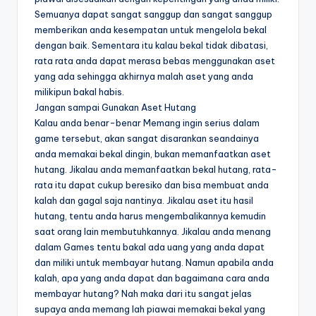
Semuanya dapat sangat sanggup dan sangat sanggup
memberikan anda kesempatan untuk mengelola bekal
dengan baik. Sementara itu kalau bekal tidak dibatasi,
rata rata anda dapat merasa bebas menggunakan aset
yang ada sehingga akhirnya malah aset yang anda
milikipun bakal habis.
Jangan sampai Gunakan Aset Hutang
Kalau anda benar-benar Memang ingin serius dalam
game tersebut, akan sangat disarankan seandainya
anda memakai bekal dingin, bukan memanfaatkan aset
hutang. Jikalau anda memanfaatkan bekal hutang, rata-
rata itu dapat cukup beresiko dan bisa membuat anda
kalah dan gagal saja nantinya. Jikalau aset itu hasil
hutang, tentu anda harus mengembalikannya kemudin
saat orang lain membutuhkannya. Jikalau anda menang
dalam Games tentu bakal ada uang yang anda dapat
dan miliki untuk membayar hutang. Namun apabila anda
kalah, apa yang anda dapat dan bagaimana cara anda
membayar hutang? Nah maka dari itu sangat jelas
supaya anda memang lah piawai memakai bekal yang