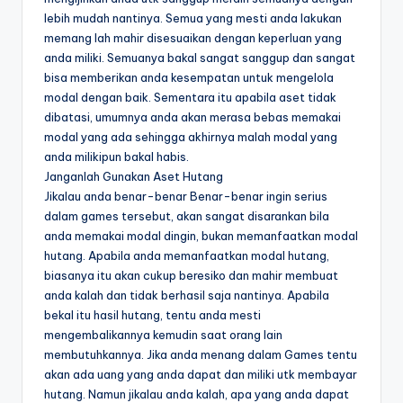
lebih mudah nantinya. Semua yang mesti anda lakukan
memang lah mahir disesuaikan dengan keperluan yang
anda miliki. Semuanya bakal sangat sanggup dan sangat
bisa memberikan anda kesempatan untuk mengelola
modal dengan baik. Sementara itu apabila aset tidak
dibatasi, umumnya anda akan merasa bebas memakai
modal yang ada sehingga akhirnya malah modal yang
anda milikipun bakal habis.
Janganlah Gunakan Aset Hutang
Jikalau anda benar-benar Benar-benar ingin serius
dalam games tersebut, akan sangat disarankan bila
anda memakai modal dingin, bukan memanfaatkan modal
hutang. Apabila anda memanfaatkan modal hutang,
biasanya itu akan cukup beresiko dan mahir membuat
anda kalah dan tidak berhasil saja nantinya. Apabila
bekal itu hasil hutang, tentu anda mesti
mengembalikannya kemudin saat orang lain
membutuhkannya. Jika anda menang dalam Games tentu
akan ada uang yang anda dapat dan miliki utk membayar
hutang. Namun jikalau anda kalah, apa yang anda dapat