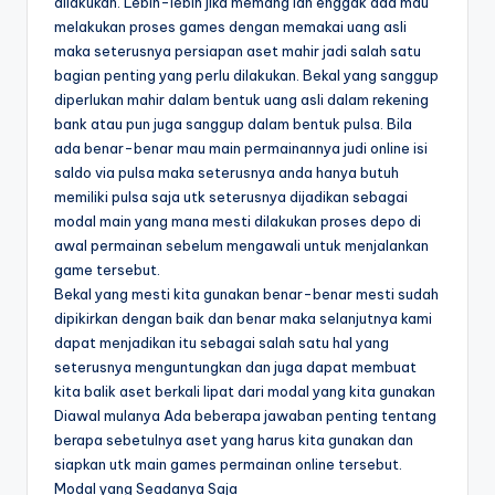
dilakukan. Lebih-lebih jika memang lah enggak ada mau
melakukan proses games dengan memakai uang asli
maka seterusnya persiapan aset mahir jadi salah satu
bagian penting yang perlu dilakukan. Bekal yang sanggup
diperlukan mahir dalam bentuk uang asli dalam rekening
bank atau pun juga sanggup dalam bentuk pulsa. Bila
ada benar-benar mau main permainannya judi online isi
saldo via pulsa maka seterusnya anda hanya butuh
memiliki pulsa saja utk seterusnya dijadikan sebagai
modal main yang mana mesti dilakukan proses depo di
awal permainan sebelum mengawali untuk menjalankan
game tersebut.
Bekal yang mesti kita gunakan benar-benar mesti sudah
dipikirkan dengan baik dan benar maka selanjutnya kami
dapat menjadikan itu sebagai salah satu hal yang
seterusnya menguntungkan dan juga dapat membuat
kita balik aset berkali lipat dari modal yang kita gunakan
Diawal mulanya Ada beberapa jawaban penting tentang
berapa sebetulnya aset yang harus kita gunakan dan
siapkan utk main games permainan online tersebut.
Modal yang Seadanya Saja