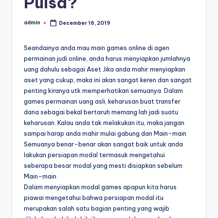
Pulsa?
admin
December 16, 2019
Posted
by
Seandainya anda mau main games online di agen
permainan judi online, anda harus menyiapkan jumlahnya
uang dahulu sebagai Aset Jika anda mahir menyiapkan
aset yang cukup, maka ini akan sangat keren dan sangat
penting kiranya utk memperhatikan semuanya. Dalam
games permainan uang asli, keharusan buat transfer
dana sebagai bekal bertaruh memang lah jadi suatu
keharusan. Kalau anda tak melakukan itu, maka jangan
sampai harap anda mahir mulai gabung dan Main-main
Semuanya benar-benar akan sangat baik untuk anda
lakukan persiapan modal termasuk mengetahui
seberapa besar modal yang mesti disiapkan sebelum
Main-main
Dalam menyiapkan modal games apapun kita harus
piawai mengetahui bahwa persiapan modal itu
merupakan salah satu bagian penting yang wajib