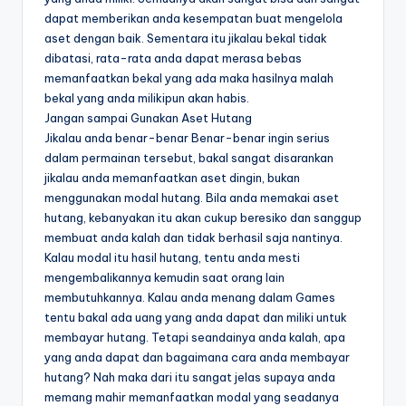
dapat memberikan anda kesempatan buat mengelola
aset dengan baik. Sementara itu jikalau bekal tidak
dibatasi, rata-rata anda dapat merasa bebas
memanfaatkan bekal yang ada maka hasilnya malah
bekal yang anda milikipun akan habis.
Jangan sampai Gunakan Aset Hutang
Jikalau anda benar-benar Benar-benar ingin serius
dalam permainan tersebut, bakal sangat disarankan
jikalau anda memanfaatkan aset dingin, bukan
menggunakan modal hutang. Bila anda memakai aset
hutang, kebanyakan itu akan cukup beresiko dan sanggup
membuat anda kalah dan tidak berhasil saja nantinya.
Kalau modal itu hasil hutang, tentu anda mesti
mengembalikannya kemudin saat orang lain
membutuhkannya. Kalau anda menang dalam Games
tentu bakal ada uang yang anda dapat dan miliki untuk
membayar hutang. Tetapi seandainya anda kalah, apa
yang anda dapat dan bagaimana cara anda membayar
hutang? Nah maka dari itu sangat jelas supaya anda
memang mahir memanfaatkan modal yang seadanya