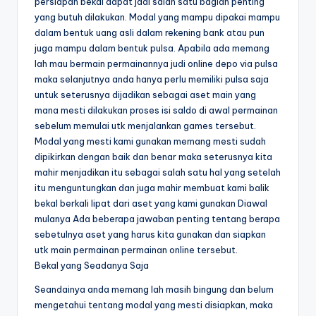
persiapan bekal dapat jadi salah satu bagian penting
yang butuh dilakukan. Modal yang mampu dipakai mampu
dalam bentuk uang asli dalam rekening bank atau pun
juga mampu dalam bentuk pulsa. Apabila ada memang
lah mau bermain permainannya judi online depo via pulsa
maka selanjutnya anda hanya perlu memiliki pulsa saja
untuk seterusnya dijadikan sebagai aset main yang
mana mesti dilakukan proses isi saldo di awal permainan
sebelum memulai utk menjalankan games tersebut.
Modal yang mesti kami gunakan memang mesti sudah
dipikirkan dengan baik dan benar maka seterusnya kita
mahir menjadikan itu sebagai salah satu hal yang setelah
itu menguntungkan dan juga mahir membuat kami balik
bekal berkali lipat dari aset yang kami gunakan Diawal
mulanya Ada beberapa jawaban penting tentang berapa
sebetulnya aset yang harus kita gunakan dan siapkan
utk main permainan permainan online tersebut.
Bekal yang Seadanya Saja
Seandainya anda memang lah masih bingung dan belum
mengetahui tentang modal yang mesti disiapkan, maka