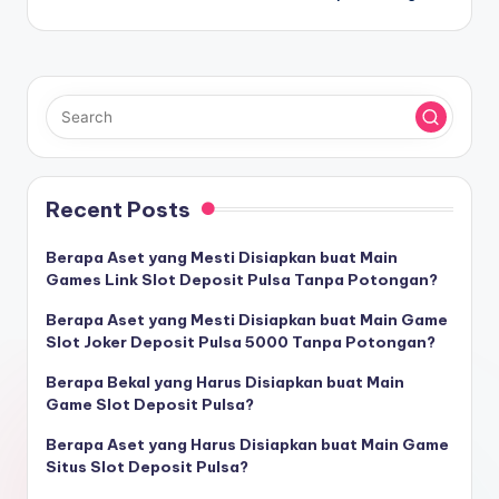
Recent Posts
Berapa Aset yang Mesti Disiapkan buat Main
Games Link Slot Deposit Pulsa Tanpa Potongan?
Berapa Aset yang Mesti Disiapkan buat Main Game
Slot Joker Deposit Pulsa 5000 Tanpa Potongan?
Berapa Bekal yang Harus Disiapkan buat Main
Game Slot Deposit Pulsa?
Berapa Aset yang Harus Disiapkan buat Main Game
Situs Slot Deposit Pulsa?