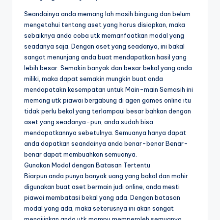
Seandainya anda memang lah masih bingung dan belum
mengetahui tentang aset yang harus disiapkan, maka
sebaiknya anda coba utk memanfaatkan modal yang
seadanya saja. Dengan aset yang seadanya, ini bakal
sangat menunjang anda buat mendapatkan hasil yang
lebih besar. Semakin banyak dan besar bekal yang anda
miliki, maka dapat semakin mungkin buat anda
mendapatakn kesempatan untuk Main-main Semasih ini
memang utk piawai bergabung di agen games online itu
tidak perlu bekal yang terlampaui besar bahkan dengan
aset yang seadanya-pun, anda sudah bisa
mendapatkannya sebetulnya. Semuanya hanya dapat
anda dapatkan seandainya anda benar-benar Benar-
benar dapat membuahkan semuanya.
Gunakan Modal dengan Batasan Tertentu
Biarpun anda punya banyak uang yang bakal dan mahir
digunakan buat aset bermain judi online, anda mesti
piawai membatasi bekal yang ada. Dengan batasan
modal yang ada, maka seterusnya ini akan sangat
mengijinkan anda utk mampu memperoleh semuanya