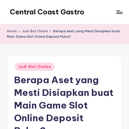
Central Coast Gastro
Home
Judi Slot Online
Berapa Aset yang Mesti Disiapkan buat
Main Game Slot Online Deposit Pulsa?
Posted
Judi Slot Online
in
Berapa Aset yang
Mesti Disiapkan buat
Main Game Slot
Online Deposit