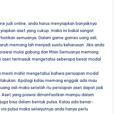
me judi online, anda harus menyiapkan banyaknya
iapkan aset yang cukup, maka ini bakal sangat
rhatikan semuanya. Dalam game games uang asli,
taruh memang lah menjadi suatu keharusan. Jika anda
a piawai mulai gabung dan Main Semuanya memang
an aset termasuk mengetahui seberapa besar modal
a mesti mahir mengetahui bahwa persiapan modal
b dilakukan. Apalagi kalau memang enggak ada mau
g asli maka setelah itu persiapan aset dapat jadi
an. Aset yang piawai dimanfaatkan mampu dalam
 juga bisa dalam bentuk pulsa. Kalau ada benar-
via pulsa maka selanjutnya anda hanya perlu