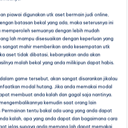
n piawai digunakan utk aset bermain judi online,
engan batasan bekal yang ada, maka seterusnya ini
 memperoleh semuanya dengan lebih mudah
mang lah mampu disesuaikan dengan keperluan yang
an sangat mahir memberikan anda kesempatan utk
ka aset tidak dibatasi, kebanyakan anda akan
lnya malah bekal yang anda milikipun dapat habis.
 dalam game tersebut, akan sangat disarankan jikalau
nfaatkan modal hutang. Jika anda memakai modal
dapat membuat anda kalah dan gagal saja nantinya.
ti mengembalikannya kemudin saat orang lain
Permainan tentu bakal ada uang yang anda dapat
anda kalah, apa yang anda dapat dan bagaimana cara
ngat jelas supaya anda memang lah dapat memakai