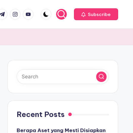
com
r.com
.me
instagram.com
youtube.com
Subscribe
Recent Posts
Berapa Aset yang Mesti Disiapkan