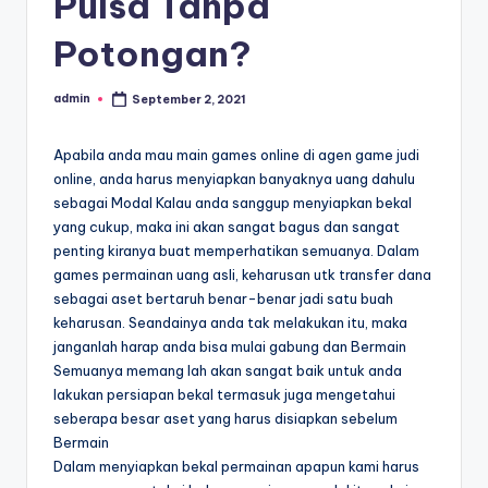
Pulsa Tanpa
Potongan?
admin
September 2, 2021
Posted
by
Apabila anda mau main games online di agen game judi
online, anda harus menyiapkan banyaknya uang dahulu
sebagai Modal Kalau anda sanggup menyiapkan bekal
yang cukup, maka ini akan sangat bagus dan sangat
penting kiranya buat memperhatikan semuanya. Dalam
games permainan uang asli, keharusan utk transfer dana
sebagai aset bertaruh benar-benar jadi satu buah
keharusan. Seandainya anda tak melakukan itu, maka
janganlah harap anda bisa mulai gabung dan Bermain
Semuanya memang lah akan sangat baik untuk anda
lakukan persiapan bekal termasuk juga mengetahui
seberapa besar aset yang harus disiapkan sebelum
Bermain
Dalam menyiapkan bekal permainan apapun kami harus