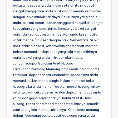
batasan aset yang ada, maka setelah itu ini dapat
sangat mengijinkan anda buat dapat meraih semuanya
dengan lebih mudah nantinya. Seluruhnya yang harus
anda lakukan benar-benar sanggup disesuaikan dengan
kebutuhan yang anda miliki. Semuanya bakal sangat
mahir dan sangat bisa memberikan anda kesempatan
untuk mengelola aset dengan baik. Sementara itu bila
aset tidak dibatasi, kebanyakan anda dapat merasa
bebas memanfaatkan aset yang ada maka akhirnya
malah bekal yang anda milikipun akan habis.
Jangan sampai Gunakan Aset Hutang
Kalau anda memang Memang ingin serius dalam game
tersebut, dapat sangat disarankan seandainya anda
memanfaatkan modal dingin, bukan memakai bekal
hutang. Jika anda memanfaatkan modal hutang, rata-
rata itu akan cukup beresiko dan dapat membuat anda
kalah dan gagal saja nantinya. Kalau aset itu hasil
hutang, tentu anda mesti mengembalikannya kemudin
saat orang lain membutuhkannya. Kalau anda menang
dalam Permainan tentu dapat ada uang yang anda