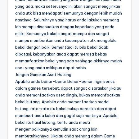
yang ada, maka seterusnya ini akan sangat mengijinkan
anda utk bisa mendapati semuanya dengan lebih mudah
nantinya. Seluruhnya yang harus anda lakukan memang
lah mampu disesuaikan dengan keperluan yang anda
miliki. Semuanya bakal sangat mampu dan sangat
mampu memberikan anda kesempatan utk mengelola
bekal dengan baik. Sementara itu bila bekal tidak
dibatasi, kebanyakan anda dapat merasa bebas
memanfaatkan bekal yang ada sehingga akhirnya malah
aset yang anda milikipun dapat habis.
Jangan Gunakan Aset Hutang
Apabila anda benar-benar Benar-benar ingin serius
dalam games tersebut, dapat sangat disarankan jikalau
anda memanfaatkan aset dingin, bukan memanfaatkan
bekal hutang. Apabila anda memanfaatkan modal
hutang, rata-rata itu bakal cukup beresiko dan dapat
membuat anda kalah dan gagal saja nantinya. Apabila
bekal itu hasil hutang, tentu anda mesti
mengembalikannya kemudin saat orang lain
membutuhkannya. Jikalau anda menang dalam Game