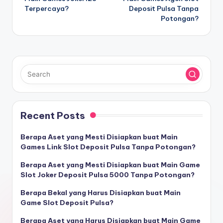
Terpercaya?
Deposit Pulsa Tanpa
Potongan?
Recent Posts
Berapa Aset yang Mesti Disiapkan buat Main
Games Link Slot Deposit Pulsa Tanpa Potongan?
Berapa Aset yang Mesti Disiapkan buat Main Game
Slot Joker Deposit Pulsa 5000 Tanpa Potongan?
Berapa Bekal yang Harus Disiapkan buat Main
Game Slot Deposit Pulsa?
Berapa Aset yang Harus Disiapkan buat Main Game