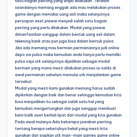
satu bagian penting yang wajib dilakukan. Terlebih
seandainya memang enggak ada mau melakukan proses
game dengan memakai uang asli maka selanjutnya
persiapan aset piawai menjadi salah satu bagian
penting yang perlu dilakukan. Modal yang piawai
dimanfaatkan sanggup dalam bentuk uang asli dalam
rekening bank atau pun juga bisa dalam bentuk pulsa.
Jika ada memang mau bermain permainannya judi online
depo via pulsa maka kemudian anda hanya perlu memiliki
pulsa saja utk selanjutnya dijadikan sebagai modal
bermain yang mana mesti dilakukan proses isi saldo di
awal permainan sebelum memulai utk menjalankan game
tersebut.
Modal yang mesti kami gunakan memang harus sudah
dipikirkan dengan baik dan benar sehingga kemudian kita
bisa menjadikan itu sebagai salah satu hal yang
kemudian menguntungkan dan juga sanggup membuat
kami balik aset berkali lipat dari modal yang kita gunakan
Pada awal mulanya Ada beberapa jawaban penting
tentang berapa sebetulnya bekal yang mesti kita
gunakan dan siapkan utk main-main games game online