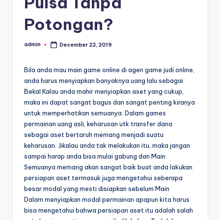
Pulsa Tanpa
Potongan?
admin
December 22, 2019
Posted
by
Bila anda mau main game online di agen game judi online,
anda harus menyiapkan banyaknya uang lalu sebagai
Bekal Kalau anda mahir menyiapkan aset yang cukup,
maka ini dapat sangat bagus dan sangat penting kiranya
untuk memperhatikan semuanya. Dalam games
permainan uang asli, keharusan utk transfer dana
sebagai aset bertaruh memang menjadi suatu
keharusan. Jikalau anda tak melakukan itu, maka jangan
sampai harap anda bisa mulai gabung dan Main
Semuanya memang akan sangat baik buat anda lakukan
persiapan aset termasuk juga mengetahui seberapa
besar modal yang mesti disiapkan sebelum Main
Dalam menyiapkan modal permainan apapun kita harus
bisa mengetahui bahwa persiapan aset itu adalah salah