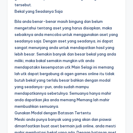
tersebut.
Bekal yang Seadanya Saja
Bila anda benar-benar masih bingung dan belum
mengetahui tentang aset yang harus disiapkan, maka
sebaiknya anda mencoba untuk menggunakan aset yang
seadanya saja. Dengan aset yang seadanya, ini dapat
sangat menunjang anda untuk mendapatkan hasil yang
lebih besar. Semakin banyak dan besar bekal yang anda
miliki, maka bakal semakin mungkin utk anda
mendapatakn kesempatan utk Main Selagi ini memang
lah utk dapat bergabung di agen games online itu tidak
butuh bekal yang terlalu besar bahkan dengan modal
yang seadanya-pun, anda sudah mampu
mendapatkannya sebetulnya. Semuanya hanya mahir
anda dapatkan jika anda memang Memang lah mahir
membuahkan semuanya.
Gunakan Modal dengan Batasan Tertentu
Meski anda punya banyak uang yang akan dan piawai
dimanfaatkan buat aset bermain judi online, anda mesti
mahir membatasi bekal yang ada. Dengan batasan aset