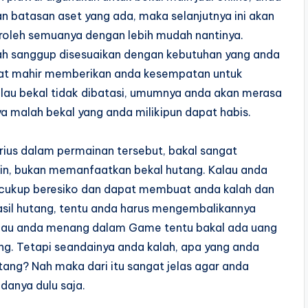
batasan aset yang ada, maka selanjutnya ini akan
oleh semuanya dengan lebih mudah nantinya.
ah sanggup disesuaikan dengan kebutuhan yang anda
gat mahir memberikan anda kesempatan untuk
alau bekal tidak dibatasi, umumnya anda akan merasa
 malah bekal yang anda milikipun dapat habis.
rius dalam permainan tersebut, bakal sangat
in, bukan memanfaatkan bekal hutang. Kalau anda
 cukup beresiko dan dapat membuat anda kalah dan
hasil hutang, tentu anda harus mengembalikannya
alau anda menang dalam Game tentu bakal ada uang
ng. Tetapi seandainya anda kalah, apa yang anda
ng? Nah maka dari itu sangat jelas agar anda
anya dulu saja.