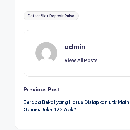
Daftar Slot Deposit Pulsa
Tags:
admin
View All Posts
Post
Previous Post
Berapa Bekal yang Harus Disiapkan utk Main
navigation
Games Joker123 Apk?