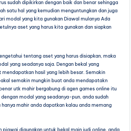
us sudah dipikirkan dengan baik dan benar sehingga
salah satu hal yang kemudian menguntungkan dan juga
dari modal yang kita gunakan Diawal mulanya Ada
tulnya aset yang harus kita gunakan dan siapkan
ngetahui tentang aset yang harus disiapkan, maka
al yang seadanya saja. Dengan bekal yang
t mendapatkan hasil yang lebih besar. Semakin
a bakal semakin mungkin buat anda mendapatakn
enar utk mahir bergabung di agen games online itu
an dengan modal yang seadanya-pun, anda sudah
 hanya mahir anda dapatkan kalau anda memang
 piawai digunakan untuk bekal main judi online, anda