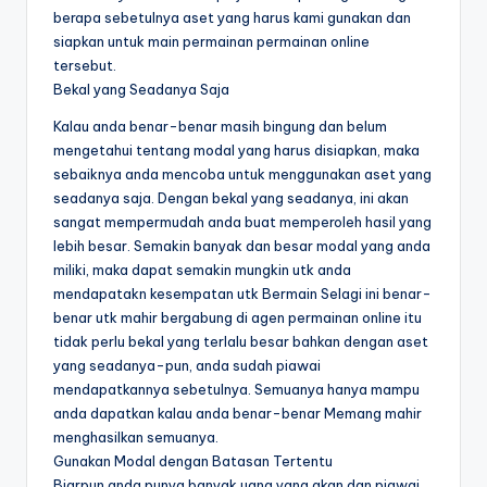
berapa sebetulnya aset yang harus kami gunakan dan
siapkan untuk main permainan permainan online
tersebut.
Bekal yang Seadanya Saja
Kalau anda benar-benar masih bingung dan belum
mengetahui tentang modal yang harus disiapkan, maka
sebaiknya anda mencoba untuk menggunakan aset yang
seadanya saja. Dengan bekal yang seadanya, ini akan
sangat mempermudah anda buat memperoleh hasil yang
lebih besar. Semakin banyak dan besar modal yang anda
miliki, maka dapat semakin mungkin utk anda
mendapatakn kesempatan utk Bermain Selagi ini benar-
benar utk mahir bergabung di agen permainan online itu
tidak perlu bekal yang terlalu besar bahkan dengan aset
yang seadanya-pun, anda sudah piawai
mendapatkannya sebetulnya. Semuanya hanya mampu
anda dapatkan kalau anda benar-benar Memang mahir
menghasilkan semuanya.
Gunakan Modal dengan Batasan Tertentu
Biarpun anda punya banyak uang yang akan dan piawai