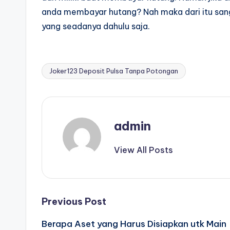
anda membayar hutang? Nah maka dari itu san
yang seadanya dahulu saja.
Joker123 Deposit Pulsa Tanpa Potongan
Tags:
admin
View All Posts
Post
Previous Post
Berapa Aset yang Harus Disiapkan utk Main