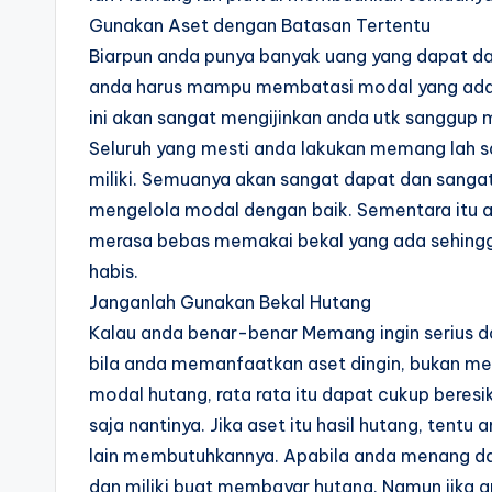
Gunakan Aset dengan Batasan Tertentu
Biarpun anda punya banyak uang yang dapat dan
anda harus mampu membatasi modal yang ada.
ini akan sangat mengijinkan anda utk sanggup
Seluruh yang mesti anda lakukan memang lah 
miliki. Semuanya akan sangat dapat dan sang
mengelola modal dengan baik. Sementara itu ap
merasa bebas memakai bekal yang ada sehingga
habis.
Janganlah Gunakan Bekal Hutang
Kalau anda benar-benar Memang ingin serius d
bila anda memanfaatkan aset dingin, bukan 
modal hutang, rata rata itu dapat cukup bere
saja nantinya. Jika aset itu hasil hutang, ten
lain membutuhkannya. Apabila anda menang d
dan miliki buat membayar hutang. Namun jika 