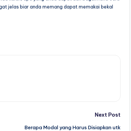
gat jelas biar anda memang dapat memakai bekal
Next Post
Berapa Modal yang Harus Disiapkan utk