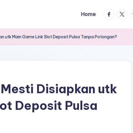
facebook.
twitte
t
Home
kan utk Main Game Link Slot Deposit Pulsa Tanpa Potongan?
Mesti Disiapkan utk
ot Deposit Pulsa