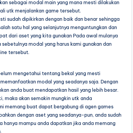
adikan sebagai modal main yang mana mesti dilakukan
li utk menjalankan game tersebut.
ti sudah dipikirkan dengan baik dan benar sehingga
salah satu hal yang selanjutnya menguntungkan dan
ipat dari aset yang kita gunakan Pada awal mulanya
 sebetulnya modal yang harus kami gunakan dan
ne tersebut.
belum mengetahui tentang bekal yang mesti
k memanfaatkan modal yang seadanya saja. Dengan
kan anda buat mendapatkan hasil yang lebih besar.
ki, maka akan semakin mungkin utk anda
ini memang buat dapat bergabung di agen games
ar bahkan dengan aset yang seadanya-pun, anda sudah
a hanya mampu anda dapatkan jika anda memang
.