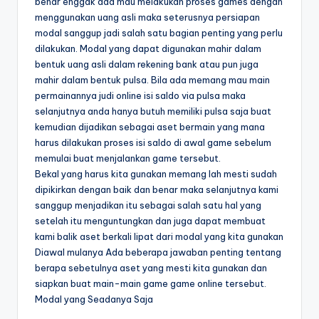
benar enggak ada mau melakukan proses games dengan
menggunakan uang asli maka seterusnya persiapan
modal sanggup jadi salah satu bagian penting yang perlu
dilakukan. Modal yang dapat digunakan mahir dalam
bentuk uang asli dalam rekening bank atau pun juga
mahir dalam bentuk pulsa. Bila ada memang mau main
permainannya judi online isi saldo via pulsa maka
selanjutnya anda hanya butuh memiliki pulsa saja buat
kemudian dijadikan sebagai aset bermain yang mana
harus dilakukan proses isi saldo di awal game sebelum
memulai buat menjalankan game tersebut.
Bekal yang harus kita gunakan memang lah mesti sudah
dipikirkan dengan baik dan benar maka selanjutnya kami
sanggup menjadikan itu sebagai salah satu hal yang
setelah itu menguntungkan dan juga dapat membuat
kami balik aset berkali lipat dari modal yang kita gunakan
Diawal mulanya Ada beberapa jawaban penting tentang
berapa sebetulnya aset yang mesti kita gunakan dan
siapkan buat main-main game game online tersebut.
Modal yang Seadanya Saja