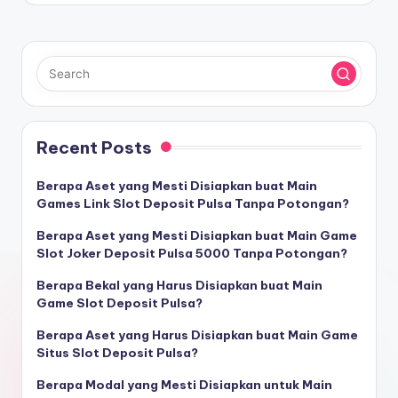
Recent Posts
Berapa Aset yang Mesti Disiapkan buat Main
Games Link Slot Deposit Pulsa Tanpa Potongan?
Berapa Aset yang Mesti Disiapkan buat Main Game
Slot Joker Deposit Pulsa 5000 Tanpa Potongan?
Berapa Bekal yang Harus Disiapkan buat Main
Game Slot Deposit Pulsa?
Berapa Aset yang Harus Disiapkan buat Main Game
Situs Slot Deposit Pulsa?
Berapa Modal yang Mesti Disiapkan untuk Main