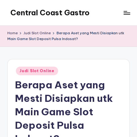
Central Coast Gastro
Home
Judi Slot Online
Berapa Aset yang Mesti Disiapkan utk
Main Game Slot Deposit Pulsa Indosat?
Posted
Judi Slot Online
in
Berapa Aset yang
Mesti Disiapkan utk
Main Game Slot
Deposit Pulsa