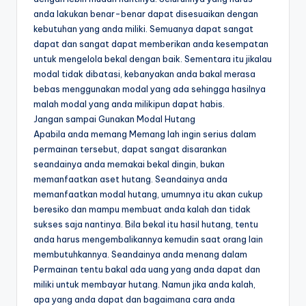
anda lakukan benar-benar dapat disesuaikan dengan
kebutuhan yang anda miliki. Semuanya dapat sangat
dapat dan sangat dapat memberikan anda kesempatan
untuk mengelola bekal dengan baik. Sementara itu jikalau
modal tidak dibatasi, kebanyakan anda bakal merasa
bebas menggunakan modal yang ada sehingga hasilnya
malah modal yang anda milikipun dapat habis.
Jangan sampai Gunakan Modal Hutang
Apabila anda memang Memang lah ingin serius dalam
permainan tersebut, dapat sangat disarankan
seandainya anda memakai bekal dingin, bukan
memanfaatkan aset hutang. Seandainya anda
memanfaatkan modal hutang, umumnya itu akan cukup
beresiko dan mampu membuat anda kalah dan tidak
sukses saja nantinya. Bila bekal itu hasil hutang, tentu
anda harus mengembalikannya kemudin saat orang lain
membutuhkannya. Seandainya anda menang dalam
Permainan tentu bakal ada uang yang anda dapat dan
miliki untuk membayar hutang. Namun jika anda kalah,
apa yang anda dapat dan bagaimana cara anda