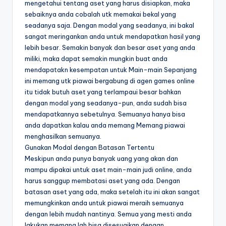
mengetahui tentang aset yang harus disiapkan, maka
sebaiknya anda cobalah utk memakai bekal yang
seadanya saja. Dengan modal yang seadanya, ini bakal
sangat meringankan anda untuk mendapatkan hasil yang
lebih besar. Semakin banyak dan besar aset yang anda
miliki, maka dapat semakin mungkin buat anda
mendapatakn kesempatan untuk Main-main Sepanjang
ini memang utk piawai bergabung di agen games online
itu tidak butuh aset yang terlampaui besar bahkan
dengan modal yang seadanya-pun, anda sudah bisa
mendapatkannya sebetulnya. Semuanya hanya bisa
anda dapatkan kalau anda memang Memang piawai
menghasilkan semuanya.
Gunakan Modal dengan Batasan Tertentu
Meskipun anda punya banyak uang yang akan dan
mampu dipakai untuk aset main-main judi online, anda
harus sanggup membatasi aset yang ada. Dengan
batasan aset yang ada, maka setelah itu ini akan sangat
memungkinkan anda untuk piawai meraih semuanya
dengan lebih mudah nantinya. Semua yang mesti anda
lakukan memang lah bisa disesuaikan dengan