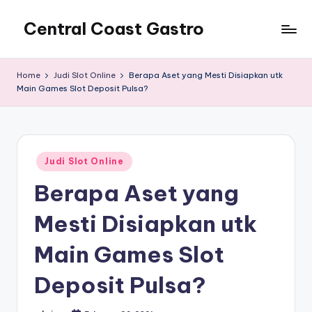
Central Coast Gastro
Home
Judi Slot Online
Berapa Aset yang Mesti Disiapkan utk
Main Games Slot Deposit Pulsa?
Posted
Judi Slot Online
in
Berapa Aset yang
Mesti Disiapkan utk
Main Games Slot
Deposit Pulsa?