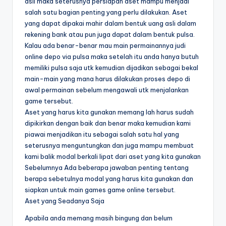
asli maka seterusnya persiapan aset mampu menjadi
salah satu bagian penting yang perlu dilakukan. Aset
yang dapat dipakai mahir dalam bentuk uang asli dalam
rekening bank atau pun juga dapat dalam bentuk pulsa.
Kalau ada benar-benar mau main permainannya judi
online depo via pulsa maka setelah itu anda hanya butuh
memiliki pulsa saja utk kemudian dijadikan sebagai bekal
main-main yang mana harus dilakukan proses depo di
awal permainan sebelum mengawali utk menjalankan
game tersebut.
Aset yang harus kita gunakan memang lah harus sudah
dipikirkan dengan baik dan benar maka kemudian kami
piawai menjadikan itu sebagai salah satu hal yang
seterusnya menguntungkan dan juga mampu membuat
kami balik modal berkali lipat dari aset yang kita gunakan
Sebelumnya Ada beberapa jawaban penting tentang
berapa sebetulnya modal yang harus kita gunakan dan
siapkan untuk main games game online tersebut.
Aset yang Seadanya Saja
Apabila anda memang masih bingung dan belum