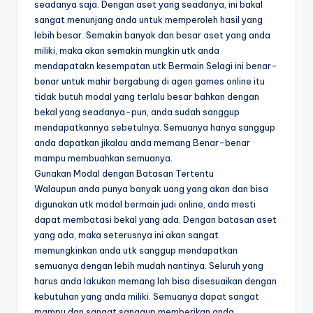
seadanya saja. Dengan aset yang seadanya, ini bakal
sangat menunjang anda untuk memperoleh hasil yang
lebih besar. Semakin banyak dan besar aset yang anda
miliki, maka akan semakin mungkin utk anda
mendapatakn kesempatan utk Bermain Selagi ini benar-
benar untuk mahir bergabung di agen games online itu
tidak butuh modal yang terlalu besar bahkan dengan
bekal yang seadanya-pun, anda sudah sanggup
mendapatkannya sebetulnya. Semuanya hanya sanggup
anda dapatkan jikalau anda memang Benar-benar
mampu membuahkan semuanya.
Gunakan Modal dengan Batasan Tertentu
Walaupun anda punya banyak uang yang akan dan bisa
digunakan utk modal bermain judi online, anda mesti
dapat membatasi bekal yang ada. Dengan batasan aset
yang ada, maka seterusnya ini akan sangat
memungkinkan anda utk sanggup mendapatkan
semuanya dengan lebih mudah nantinya. Seluruh yang
harus anda lakukan memang lah bisa disesuaikan dengan
kebutuhan yang anda miliki. Semuanya dapat sangat
mampu dan sangat sanggup memberikan anda