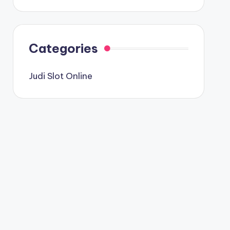
Categories
Judi Slot Online