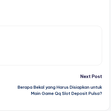
Next Post
Berapa Bekal yang Harus Disiapkan untuk
Main Game Qq Slot Deposit Pulsa?