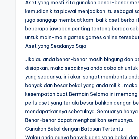
Aset yang mesti kita gunakan benar-benar mest
kemudian kita piawai menjadikan itu sebagai s
juga sanggup membuat kami balik aset berkali 
beberapa jawaban penting tentang berapa sebe
untuk main-main games games online tersebut
Aset yang Seadanya Saja
Jikalau anda benar-benar masih bingung dan b
disiapkan, maka sebaiknya anda cobalah untu
yang seadanya, ini akan sangat membantu anda 
banyak dan besar bekal yang anda miliki, ma
kesempatan buat Bermain Selama ini memang bu
perlu aset yang terlalu besar bahkan dengan 
mendapatkannya sebetulnya. Semuanya hanya 
Benar-benar dapat menghasilkan semuanya.
Gunakan Bekal dengan Batasan Tertentu
Walau anda punya banyak uang yang bakal dan d