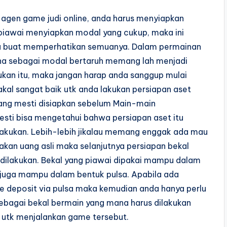
 agen game judi online, anda harus menyiapkan
piawai menyiapkan modal yang cukup, maka ini
ya buat memperhatikan semuanya. Dalam permainan
dana sebagai modal bertaruh memang lah menjadi
kan itu, maka jangan harap anda sanggup mulai
al sangat baik utk anda lakukan persiapan aset
ng mesti disiapkan sebelum Main-main
ti bisa mengetahui bahwa persiapan aset itu
ilakukan. Lebih-lebih jikalau memang enggak ada mau
an uang asli maka selanjutnya persiapan bekal
u dilakukan. Bekal yang piawai dipakai mampu dalam
n juga mampu dalam bentuk pulsa. Apabila ada
e deposit via pulsa maka kemudian anda hanya perlu
n sebagai bekal bermain yang mana harus dilakukan
 utk menjalankan game tersebut.