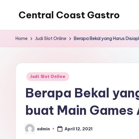
Central Coast Gastro
Home
Judi Slot Online
Berapa Bekal yang Harus Disia
Posted
Judi Slot Online
in
Berapa Bekal yan
buat Main Games 
admin
April 12, 2021
Posted
by