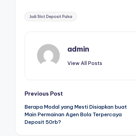
Judi Slot Deposit Pulsa
Tags:
admin
View All Posts
Post
Previous Post
Berapa Modal yang Mesti Disiapkan buat
navigation
Main Permainan Agen Bola Terpercaya
Deposit 50rb?