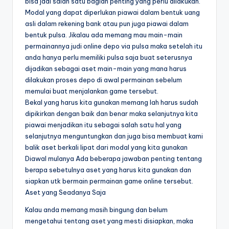
bisa jadi salah satu bagian penting yang perlu dilakukan.
Modal yang dapat diperlukan piawai dalam bentuk uang
asli dalam rekening bank atau pun juga piawai dalam
bentuk pulsa. Jikalau ada memang mau main-main
permainannya judi online depo via pulsa maka setelah itu
anda hanya perlu memiliki pulsa saja buat seterusnya
dijadikan sebagai aset main-main yang mana harus
dilakukan proses depo di awal permainan sebelum
memulai buat menjalankan game tersebut.
Bekal yang harus kita gunakan memang lah harus sudah
dipikirkan dengan baik dan benar maka selanjutnya kita
piawai menjadikan itu sebagai salah satu hal yang
selanjutnya menguntungkan dan juga bisa membuat kami
balik aset berkali lipat dari modal yang kita gunakan
Diawal mulanya Ada beberapa jawaban penting tentang
berapa sebetulnya aset yang harus kita gunakan dan
siapkan utk bermain permainan game online tersebut.
Aset yang Seadanya Saja
Kalau anda memang masih bingung dan belum
mengetahui tentang aset yang mesti disiapkan, maka