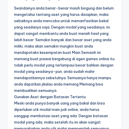
Seandainya anda benar-benar masih bingung dan belum
mengetahui tentang aset yang harus disiapkan, maka
sebaiknya anda mencoba untuk memanfaatkan bekal
yang seadanya saja. Dengan modal yang seadanya, ini
dapat sangat membantu anda buat meraih hasil yang
lebih besar. Semakin banyak dan besar aset yang anda
miliki, maka akan semakin mungkin buat anda
mendapatakn kesempatan buat Main Semasih ini
memang buat piawai bergabung di agen games online itu
tidak perlu modal yang terlampaui besar bahkan dengan
modal yang seadanya-pun, anda sudah mahir
mendapatkannya sebetulnya. Semuanya hanya mampu
anda dapatkan jikalau anda memang Memang bisa
membuahkan semuanya.
Gunakan Aset dengan Batasan Tertentu
Meski anda punya banyak uang yang bakal dan bisa
diperlukan utk modal main judi online, anda harus
sanggup membatasi aset yang ada. Dengan batasan
modal yang ada, maka setelah itu ini akan sangat
memungkinkan anda utk mahir memperoleh semuanya