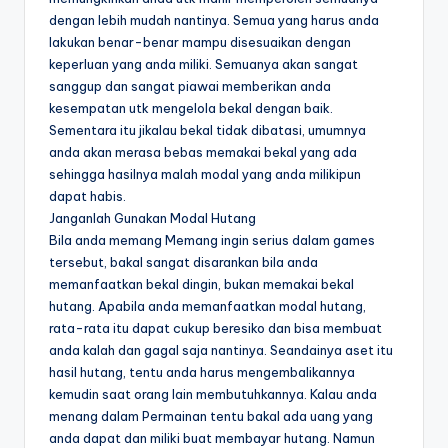
dengan lebih mudah nantinya. Semua yang harus anda
lakukan benar-benar mampu disesuaikan dengan
keperluan yang anda miliki. Semuanya akan sangat
sanggup dan sangat piawai memberikan anda
kesempatan utk mengelola bekal dengan baik.
Sementara itu jikalau bekal tidak dibatasi, umumnya
anda akan merasa bebas memakai bekal yang ada
sehingga hasilnya malah modal yang anda milikipun
dapat habis.
Janganlah Gunakan Modal Hutang
Bila anda memang Memang ingin serius dalam games
tersebut, bakal sangat disarankan bila anda
memanfaatkan bekal dingin, bukan memakai bekal
hutang. Apabila anda memanfaatkan modal hutang,
rata-rata itu dapat cukup beresiko dan bisa membuat
anda kalah dan gagal saja nantinya. Seandainya aset itu
hasil hutang, tentu anda harus mengembalikannya
kemudin saat orang lain membutuhkannya. Kalau anda
menang dalam Permainan tentu bakal ada uang yang
anda dapat dan miliki buat membayar hutang. Namun