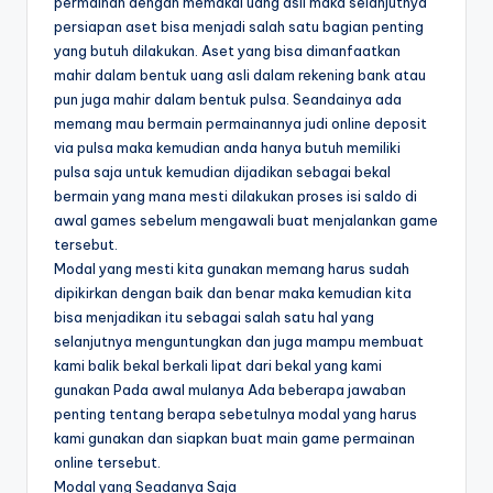
permainan dengan memakai uang asli maka selanjutnya
persiapan aset bisa menjadi salah satu bagian penting
yang butuh dilakukan. Aset yang bisa dimanfaatkan
mahir dalam bentuk uang asli dalam rekening bank atau
pun juga mahir dalam bentuk pulsa. Seandainya ada
memang mau bermain permainannya judi online deposit
via pulsa maka kemudian anda hanya butuh memiliki
pulsa saja untuk kemudian dijadikan sebagai bekal
bermain yang mana mesti dilakukan proses isi saldo di
awal games sebelum mengawali buat menjalankan game
tersebut.
Modal yang mesti kita gunakan memang harus sudah
dipikirkan dengan baik dan benar maka kemudian kita
bisa menjadikan itu sebagai salah satu hal yang
selanjutnya menguntungkan dan juga mampu membuat
kami balik bekal berkali lipat dari bekal yang kami
gunakan Pada awal mulanya Ada beberapa jawaban
penting tentang berapa sebetulnya modal yang harus
kami gunakan dan siapkan buat main game permainan
online tersebut.
Modal yang Seadanya Saja