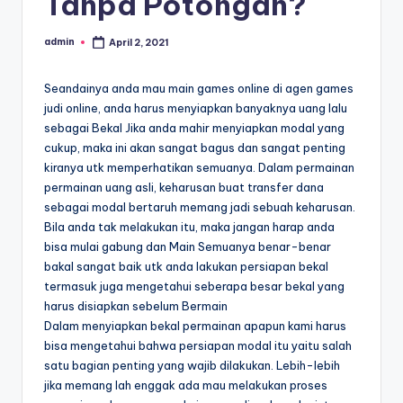
Tanpa Potongan?
admin
April 2, 2021
Posted
by
Seandainya anda mau main games online di agen games
judi online, anda harus menyiapkan banyaknya uang lalu
sebagai Bekal Jika anda mahir menyiapkan modal yang
cukup, maka ini akan sangat bagus dan sangat penting
kiranya utk memperhatikan semuanya. Dalam permainan
permainan uang asli, keharusan buat transfer dana
sebagai modal bertaruh memang jadi sebuah keharusan.
Bila anda tak melakukan itu, maka jangan harap anda
bisa mulai gabung dan Main Semuanya benar-benar
bakal sangat baik utk anda lakukan persiapan bekal
termasuk juga mengetahui seberapa besar bekal yang
harus disiapkan sebelum Bermain
Dalam menyiapkan bekal permainan apapun kami harus
bisa mengetahui bahwa persiapan modal itu yaitu salah
satu bagian penting yang wajib dilakukan. Lebih-lebih
jika memang lah enggak ada mau melakukan proses