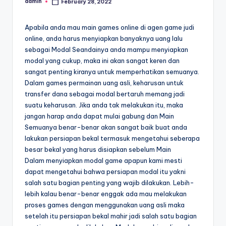
admin
February 28, 2022
Posted
by
Apabila anda mau main games online di agen game judi
online, anda harus menyiapkan banyaknya uang lalu
sebagai Modal Seandainya anda mampu menyiapkan
modal yang cukup, maka ini akan sangat keren dan
sangat penting kiranya untuk memperhatikan semuanya.
Dalam games permainan uang asli, keharusan untuk
transfer dana sebagai modal bertaruh memang jadi
suatu keharusan. Jika anda tak melakukan itu, maka
jangan harap anda dapat mulai gabung dan Main
Semuanya benar-benar akan sangat baik buat anda
lakukan persiapan bekal termasuk mengetahui seberapa
besar bekal yang harus disiapkan sebelum Main
Dalam menyiapkan modal game apapun kami mesti
dapat mengetahui bahwa persiapan modal itu yakni
salah satu bagian penting yang wajib dilakukan. Lebih-
lebih kalau benar-benar enggak ada mau melakukan
proses games dengan menggunakan uang asli maka
setelah itu persiapan bekal mahir jadi salah satu bagian