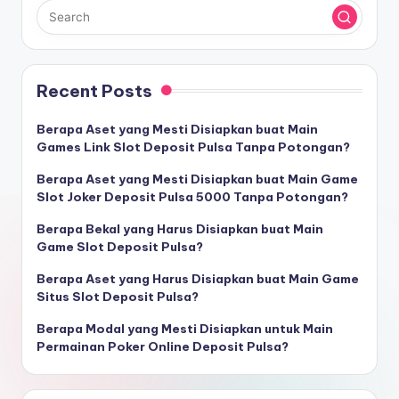
Recent Posts
Berapa Aset yang Mesti Disiapkan buat Main
Games Link Slot Deposit Pulsa Tanpa Potongan?
Berapa Aset yang Mesti Disiapkan buat Main Game
Slot Joker Deposit Pulsa 5000 Tanpa Potongan?
Berapa Bekal yang Harus Disiapkan buat Main
Game Slot Deposit Pulsa?
Berapa Aset yang Harus Disiapkan buat Main Game
Situs Slot Deposit Pulsa?
Berapa Modal yang Mesti Disiapkan untuk Main
Permainan Poker Online Deposit Pulsa?