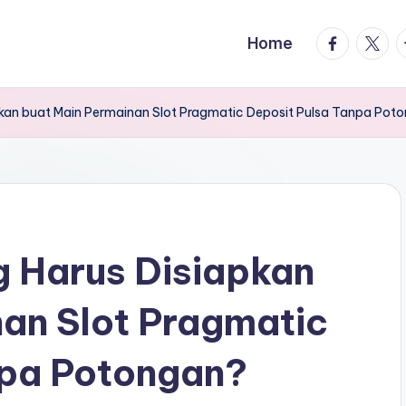
facebook.
twitte
t
Home
pkan buat Main Permainan Slot Pragmatic Deposit Pulsa Tanpa Pot
g Harus Disiapkan
an Slot Pragmatic
npa Potongan?