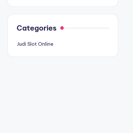
Categories
Judi Slot Online