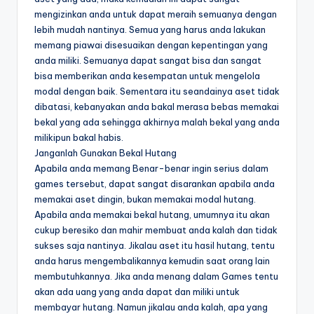
mengizinkan anda untuk dapat meraih semuanya dengan
lebih mudah nantinya. Semua yang harus anda lakukan
memang piawai disesuaikan dengan kepentingan yang
anda miliki. Semuanya dapat sangat bisa dan sangat
bisa memberikan anda kesempatan untuk mengelola
modal dengan baik. Sementara itu seandainya aset tidak
dibatasi, kebanyakan anda bakal merasa bebas memakai
bekal yang ada sehingga akhirnya malah bekal yang anda
milikipun bakal habis.
Janganlah Gunakan Bekal Hutang
Apabila anda memang Benar-benar ingin serius dalam
games tersebut, dapat sangat disarankan apabila anda
memakai aset dingin, bukan memakai modal hutang.
Apabila anda memakai bekal hutang, umumnya itu akan
cukup beresiko dan mahir membuat anda kalah dan tidak
sukses saja nantinya. Jikalau aset itu hasil hutang, tentu
anda harus mengembalikannya kemudin saat orang lain
membutuhkannya. Jika anda menang dalam Games tentu
akan ada uang yang anda dapat dan miliki untuk
membayar hutang. Namun jikalau anda kalah, apa yang