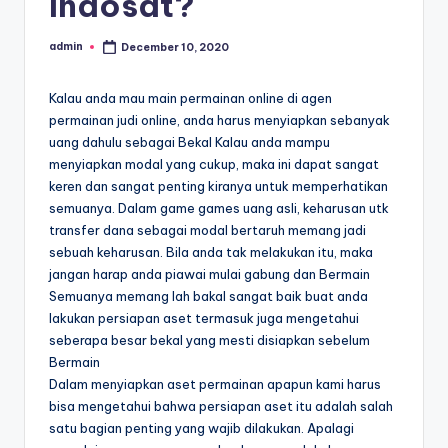
Indosat?
admin
December 10, 2020
Posted
by
Kalau anda mau main permainan online di agen
permainan judi online, anda harus menyiapkan sebanyak
uang dahulu sebagai Bekal Kalau anda mampu
menyiapkan modal yang cukup, maka ini dapat sangat
keren dan sangat penting kiranya untuk memperhatikan
semuanya. Dalam game games uang asli, keharusan utk
transfer dana sebagai modal bertaruh memang jadi
sebuah keharusan. Bila anda tak melakukan itu, maka
jangan harap anda piawai mulai gabung dan Bermain
Semuanya memang lah bakal sangat baik buat anda
lakukan persiapan aset termasuk juga mengetahui
seberapa besar bekal yang mesti disiapkan sebelum
Bermain
Dalam menyiapkan aset permainan apapun kami harus
bisa mengetahui bahwa persiapan aset itu adalah salah
satu bagian penting yang wajib dilakukan. Apalagi