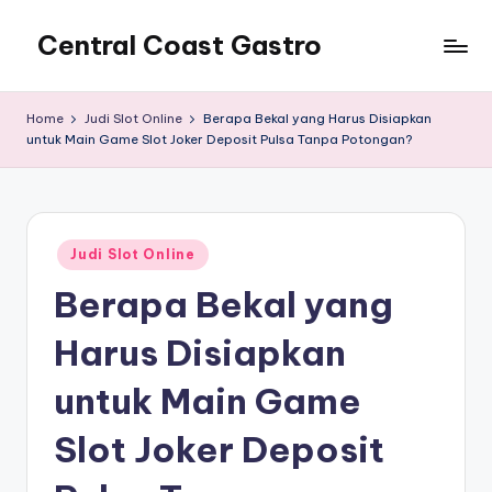
Central Coast Gastro
Home
Judi Slot Online
Berapa Bekal yang Harus Disiapkan
untuk Main Game Slot Joker Deposit Pulsa Tanpa Potongan?
Posted
Judi Slot Online
in
Berapa Bekal yang
Harus Disiapkan
untuk Main Game
Slot Joker Deposit