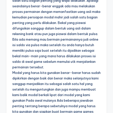
salah satu bagian penting yang wajib dilakukan. Apalagi
seandainya benar-benar enggak ada mau melakukan
proses permainan dengan memanfaatkan uang asli maka
kemudian persiapan modal mahir jadi salah satu bagian
penting yang perlu dilakukan. Bekal yang piawai
difungsikan sanggup dalam bentuk uang asli dalam
rekening bank atau pun juga piawai dalam bentuk pulsa.
Bila ada memang mau bermain permainannya judi online
isi saldo via pulsa maka setelah itu anda hanya butuh
memiliki pulsa saja buat setelah itu dijadikan sebagai
bekal main-main yang mana harus dilakukan proses isi
saldo di awal game sebelum memulai utk menjalankan
permainan tersebut.
Modal yang harus kita gunakan benar-benar harus sudah
dipikirkan dengan baik dan benar maka selanjutnya kami
sanggup menjadikan itu sebagai salah satu hal yang
setelah itu menguntungkan dan juga mampu membuat
kami balik modal berkali lipat dari modal yang kami
gunakan Pada awal mulanya Ada beberapa jawaban
penting tentang berapa sebetulnya modal yang harus
kita gunakan dan siapkan buat bermain game games