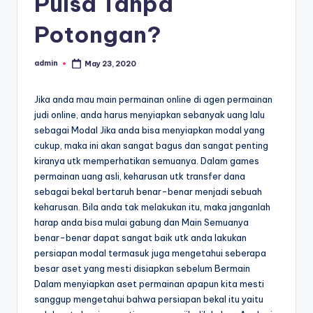
Pulsa Tanpa
Potongan?
admin
May 23, 2020
Posted
by
Jika anda mau main permainan online di agen permainan
judi online, anda harus menyiapkan sebanyak uang lalu
sebagai Modal Jika anda bisa menyiapkan modal yang
cukup, maka ini akan sangat bagus dan sangat penting
kiranya utk memperhatikan semuanya. Dalam games
permainan uang asli, keharusan utk transfer dana
sebagai bekal bertaruh benar-benar menjadi sebuah
keharusan. Bila anda tak melakukan itu, maka janganlah
harap anda bisa mulai gabung dan Main Semuanya
benar-benar dapat sangat baik utk anda lakukan
persiapan modal termasuk juga mengetahui seberapa
besar aset yang mesti disiapkan sebelum Bermain
Dalam menyiapkan aset permainan apapun kita mesti
sanggup mengetahui bahwa persiapan bekal itu yaitu