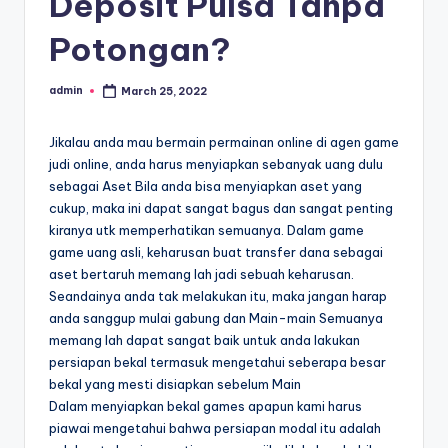
Deposit Pulsa Tanpa
Potongan?
admin
March 25, 2022
Posted
by
Jikalau anda mau bermain permainan online di agen game
judi online, anda harus menyiapkan sebanyak uang dulu
sebagai Aset Bila anda bisa menyiapkan aset yang
cukup, maka ini dapat sangat bagus dan sangat penting
kiranya utk memperhatikan semuanya. Dalam game
game uang asli, keharusan buat transfer dana sebagai
aset bertaruh memang lah jadi sebuah keharusan.
Seandainya anda tak melakukan itu, maka jangan harap
anda sanggup mulai gabung dan Main-main Semuanya
memang lah dapat sangat baik untuk anda lakukan
persiapan bekal termasuk mengetahui seberapa besar
bekal yang mesti disiapkan sebelum Main
Dalam menyiapkan bekal games apapun kami harus
piawai mengetahui bahwa persiapan modal itu adalah