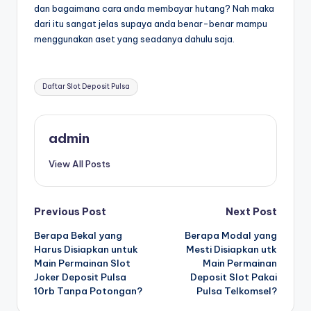
dan bagaimana cara anda membayar hutang? Nah maka
dari itu sangat jelas supaya anda benar-benar mampu
menggunakan aset yang seadanya dahulu saja.
Tags:
Daftar Slot Deposit Pulsa
admin
View All Posts
Post
Previous Post
Next Post
Berapa Bekal yang
Berapa Modal yang
navigation
Harus Disiapkan untuk
Mesti Disiapkan utk
Main Permainan Slot
Main Permainan
Joker Deposit Pulsa
Deposit Slot Pakai
10rb Tanpa Potongan?
Pulsa Telkomsel?