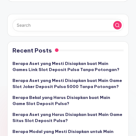
Recent Posts
Berapa Aset yang Mesti Disiapkan buat Main
Games Link Slot Deposit Pulsa Tanpa Potongan?
Berapa Aset yang Mesti Disiapkan buat Main Game
Slot Joker Deposit Pulsa 5000 Tanpa Potongan?
Berapa Bekal yang Harus Disiapkan buat Main
Game Slot Deposit Pulsa?
Berapa Aset yang Harus Disiapkan buat Main Game
Situs Slot Deposit Pulsa?
Berapa Modal yang Mesti Disiapkan untuk Main