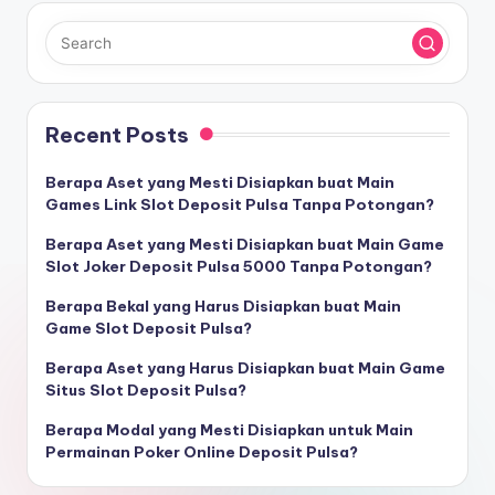
Recent Posts
Berapa Aset yang Mesti Disiapkan buat Main
Games Link Slot Deposit Pulsa Tanpa Potongan?
Berapa Aset yang Mesti Disiapkan buat Main Game
Slot Joker Deposit Pulsa 5000 Tanpa Potongan?
Berapa Bekal yang Harus Disiapkan buat Main
Game Slot Deposit Pulsa?
Berapa Aset yang Harus Disiapkan buat Main Game
Situs Slot Deposit Pulsa?
Berapa Modal yang Mesti Disiapkan untuk Main
Permainan Poker Online Deposit Pulsa?