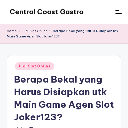
Central Coast Gastro
Home
Judi Slot Online
Berapa Bekal yang Harus Disiapkan utk
Main Game Agen Slot Joker123?
Posted
Judi Slot Online
in
Berapa Bekal yang
Harus Disiapkan utk
Main Game Agen Slot
Joker123?