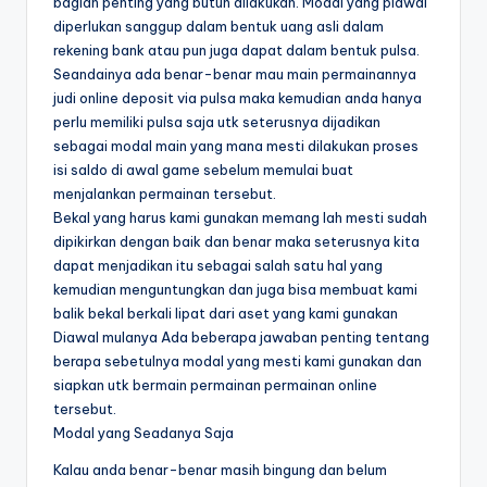
bagian penting yang butuh dilakukan. Modal yang piawai
diperlukan sanggup dalam bentuk uang asli dalam
rekening bank atau pun juga dapat dalam bentuk pulsa.
Seandainya ada benar-benar mau main permainannya
judi online deposit via pulsa maka kemudian anda hanya
perlu memiliki pulsa saja utk seterusnya dijadikan
sebagai modal main yang mana mesti dilakukan proses
isi saldo di awal game sebelum memulai buat
menjalankan permainan tersebut.
Bekal yang harus kami gunakan memang lah mesti sudah
dipikirkan dengan baik dan benar maka seterusnya kita
dapat menjadikan itu sebagai salah satu hal yang
kemudian menguntungkan dan juga bisa membuat kami
balik bekal berkali lipat dari aset yang kami gunakan
Diawal mulanya Ada beberapa jawaban penting tentang
berapa sebetulnya modal yang mesti kami gunakan dan
siapkan utk bermain permainan permainan online
tersebut.
Modal yang Seadanya Saja
Kalau anda benar-benar masih bingung dan belum