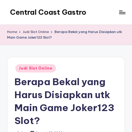
Central Coast Gastro
Home
Judi Slot Online
Berapa Bekal yang Harus Disiapkan utk
Main Game Joker123 Slot?
Posted
Judi Slot Online
in
Berapa Bekal yang
Harus Disiapkan utk
Main Game Joker123
Slot?