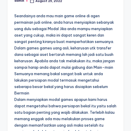
admin
August 25, 2022
Posted
by
Seandainya anda mau main game online di agen
permainan judi online, anda harus menyiapkan sebanyak
uang dulu sebagai Modal Jika anda mampu menyiapkan
aset yang cukup, maka ini dapat sangat keren dan
sangat penting kiranya buat memperhatikan semuanya.
Dalam games games uang asli, keharusan utk transfer
dana sebagai aset bertaruh memang lah jadi satu buah
keharusan. Apabila anda tak melakukan itu, maka jangan
sampai harap anda dapat mulai gabung dan Main-main
Semuanya memang bakal sangat baik untuk anda
lakukan persiapan modal termasuk mengetahui
seberapa besar bekal yang harus disiapkan sebelum
Bermain
Dalam menyiapkan modal games apapun kami harus
dapat mengetahui bahwa persiapan bekal itu yaitu salah
satu bagian penting yang wajib dilakukan. Terlebih kalau
memang enggak ada mau melakukan proses game
dengan memanfaatkan uang asli maka setelah itu