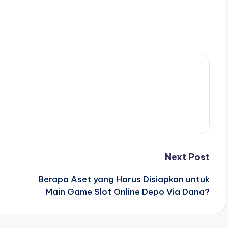
Next Post
Berapa Aset yang Harus Disiapkan untuk
Main Game Slot Online Depo Via Dana?