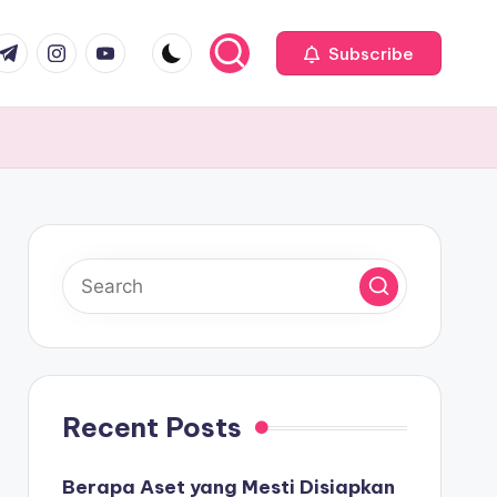
com
r.com
.me
instagram.com
youtube.com
Subscribe
Recent Posts
Berapa Aset yang Mesti Disiapkan