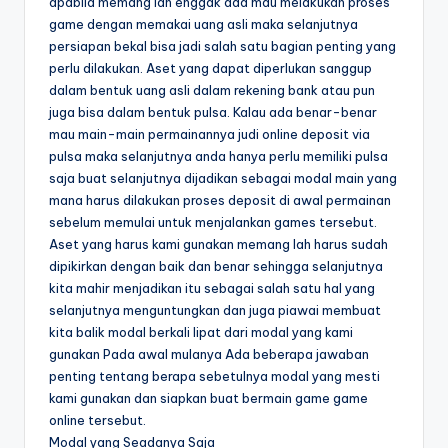
apabila memang lah enggak ada mau melakukan proses
game dengan memakai uang asli maka selanjutnya
persiapan bekal bisa jadi salah satu bagian penting yang
perlu dilakukan. Aset yang dapat diperlukan sanggup
dalam bentuk uang asli dalam rekening bank atau pun
juga bisa dalam bentuk pulsa. Kalau ada benar-benar
mau main-main permainannya judi online deposit via
pulsa maka selanjutnya anda hanya perlu memiliki pulsa
saja buat selanjutnya dijadikan sebagai modal main yang
mana harus dilakukan proses deposit di awal permainan
sebelum memulai untuk menjalankan games tersebut.
Aset yang harus kami gunakan memang lah harus sudah
dipikirkan dengan baik dan benar sehingga selanjutnya
kita mahir menjadikan itu sebagai salah satu hal yang
selanjutnya menguntungkan dan juga piawai membuat
kita balik modal berkali lipat dari modal yang kami
gunakan Pada awal mulanya Ada beberapa jawaban
penting tentang berapa sebetulnya modal yang mesti
kami gunakan dan siapkan buat bermain game game
online tersebut.
Modal yang Seadanya Saja