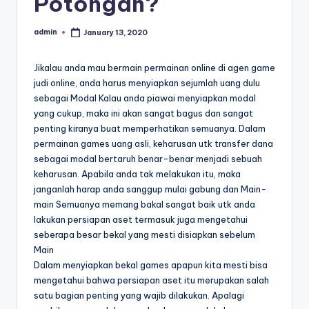
Potongan?
admin
January 13, 2020
Posted
by
Jikalau anda mau bermain permainan online di agen game
judi online, anda harus menyiapkan sejumlah uang dulu
sebagai Modal Kalau anda piawai menyiapkan modal
yang cukup, maka ini akan sangat bagus dan sangat
penting kiranya buat memperhatikan semuanya. Dalam
permainan games uang asli, keharusan utk transfer dana
sebagai modal bertaruh benar-benar menjadi sebuah
keharusan. Apabila anda tak melakukan itu, maka
janganlah harap anda sanggup mulai gabung dan Main-
main Semuanya memang bakal sangat baik utk anda
lakukan persiapan aset termasuk juga mengetahui
seberapa besar bekal yang mesti disiapkan sebelum
Main
Dalam menyiapkan bekal games apapun kita mesti bisa
mengetahui bahwa persiapan aset itu merupakan salah
satu bagian penting yang wajib dilakukan. Apalagi