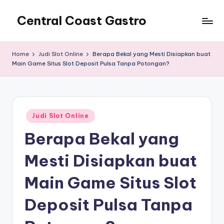
Central Coast Gastro
Home
Judi Slot Online
Berapa Bekal yang Mesti Disiapkan buat
Main Game Situs Slot Deposit Pulsa Tanpa Potongan?
Posted
Judi Slot Online
in
Berapa Bekal yang
Mesti Disiapkan buat
Main Game Situs Slot
Deposit Pulsa Tanpa