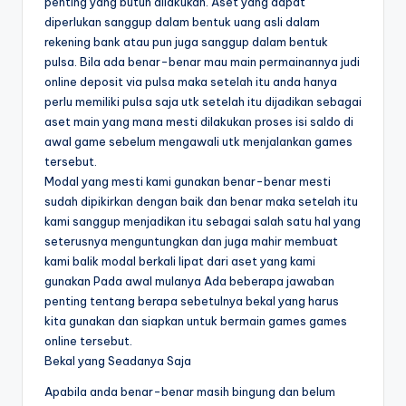
penting yang butuh dilakukan. Aset yang dapat
diperlukan sanggup dalam bentuk uang asli dalam
rekening bank atau pun juga sanggup dalam bentuk
pulsa. Bila ada benar-benar mau main permainannya judi
online deposit via pulsa maka setelah itu anda hanya
perlu memiliki pulsa saja utk setelah itu dijadikan sebagai
aset main yang mana mesti dilakukan proses isi saldo di
awal game sebelum mengawali utk menjalankan games
tersebut.
Modal yang mesti kami gunakan benar-benar mesti
sudah dipikirkan dengan baik dan benar maka setelah itu
kami sanggup menjadikan itu sebagai salah satu hal yang
seterusnya menguntungkan dan juga mahir membuat
kami balik modal berkali lipat dari aset yang kami
gunakan Pada awal mulanya Ada beberapa jawaban
penting tentang berapa sebetulnya bekal yang harus
kita gunakan dan siapkan untuk bermain games games
online tersebut.
Bekal yang Seadanya Saja
Apabila anda benar-benar masih bingung dan belum