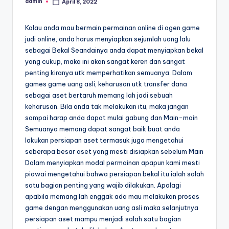
admin
April 8, 2022
Posted
by
Kalau anda mau bermain permainan online di agen game
judi online, anda harus menyiapkan sejumlah uang lalu
sebagai Bekal Seandainya anda dapat menyiapkan bekal
yang cukup, maka ini akan sangat keren dan sangat
penting kiranya utk memperhatikan semuanya. Dalam
games game uang asli, keharusan utk transfer dana
sebagai aset bertaruh memang lah jadi sebuah
keharusan. Bila anda tak melakukan itu, maka jangan
sampai harap anda dapat mulai gabung dan Main-main
Semuanya memang dapat sangat baik buat anda
lakukan persiapan aset termasuk juga mengetahui
seberapa besar aset yang mesti disiapkan sebelum Main
Dalam menyiapkan modal permainan apapun kami mesti
piawai mengetahui bahwa persiapan bekal itu ialah salah
satu bagian penting yang wajib dilakukan. Apalagi
apabila memang lah enggak ada mau melakukan proses
game dengan menggunakan uang asli maka selanjutnya
persiapan aset mampu menjadi salah satu bagian