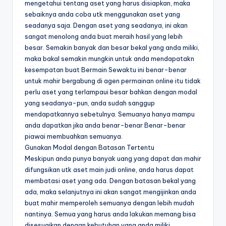
mengetahui tentang aset yang harus disiapkan, maka
sebaiknya anda coba utk menggunakan aset yang
seadanya saja. Dengan aset yang seadanya, ini akan
sangat menolong anda buat meraih hasil yang lebih
besar. Semakin banyak dan besar bekal yang anda miliki,
maka bakal semakin mungkin untuk anda mendapatakn
kesempatan buat Bermain Sewaktu ini benar-benar
untuk mahir bergabung di agen permainan online itu tidak
perlu aset yang terlampaui besar bahkan dengan modal
yang seadanya-pun, anda sudah sanggup
mendapatkannya sebetulnya. Semuanya hanya mampu
anda dapatkan jika anda benar-benar Benar-benar
piawai membuahkan semuanya.
Gunakan Modal dengan Batasan Tertentu
Meskipun anda punya banyak uang yang dapat dan mahir
difungsikan utk aset main judi online, anda harus dapat
membatasi aset yang ada. Dengan batasan bekal yang
ada, maka selanjutnya ini akan sangat mengijinkan anda
buat mahir memperoleh semuanya dengan lebih mudah
nantinya. Semua yang harus anda lakukan memang bisa
disesuaikan dengan kebutuhan yang anda miliki.