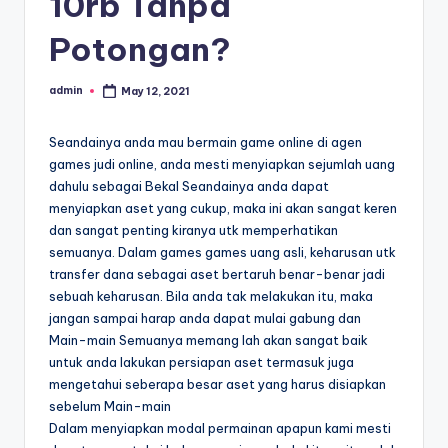
10rb Tanpa
Potongan?
admin
May 12, 2021
Posted
by
Seandainya anda mau bermain game online di agen
games judi online, anda mesti menyiapkan sejumlah uang
dahulu sebagai Bekal Seandainya anda dapat
menyiapkan aset yang cukup, maka ini akan sangat keren
dan sangat penting kiranya utk memperhatikan
semuanya. Dalam games games uang asli, keharusan utk
transfer dana sebagai aset bertaruh benar-benar jadi
sebuah keharusan. Bila anda tak melakukan itu, maka
jangan sampai harap anda dapat mulai gabung dan
Main-main Semuanya memang lah akan sangat baik
untuk anda lakukan persiapan aset termasuk juga
mengetahui seberapa besar aset yang harus disiapkan
sebelum Main-main
Dalam menyiapkan modal permainan apapun kami mesti