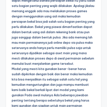
dapat mengetahui bahwa persiapan bekal itu yaitu salah
satu bagian penting yang wajib dilakukan. Apalagi jikalau
memang enggak ada mau melakukan proses games
dengan menggunakan uang asli maka kemudian
persiapan bekal bisa jadi salah satu bagian penting yang
perlu dilakukan. Bekal yang piawai dimanfaatkan dapat
dalam bentuk uang asli dalam rekening bank atau pun
juga sanggup dalam bentuk pulsa. Jika ada memang lah
mau main permainannya judi online depo via pulsa maka
seterusnya anda hanya perlu memiliki pulsa saja untuk
seterusnya dijadikan sebagai aset main yang mana
mesti dilakukan proses depo di awal permainan sebelum
memulai buat menjalankan game tersebut.
Modal yang mesti kita gunakan benar-benar harus
sudah dipikirkan dengan baik dan benar maka kemudian
kita bisa menjadikan itu sebagai salah satu hal yang
kemudian menguntungkan dan juga mampu membuat
kami balik bekal berkali lipat dari modal yang kami
gunakan Pada awal mulanya Ada beberapa jawaban
penting tentang berapa sebetulnya bekal yang harus
kami gunakan dan siapkan untuk main permainan