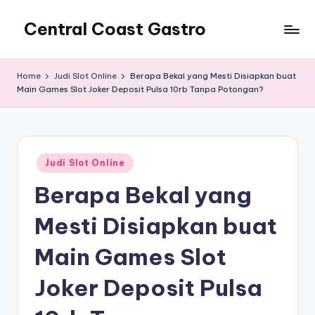
Central Coast Gastro
Home
Judi Slot Online
Berapa Bekal yang Mesti Disiapkan buat
Main Games Slot Joker Deposit Pulsa 10rb Tanpa Potongan?
Posted
Judi Slot Online
in
Berapa Bekal yang
Mesti Disiapkan buat
Main Games Slot
Joker Deposit Pulsa