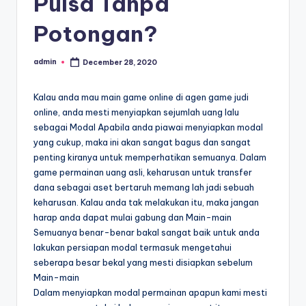
Pulsa Tanpa
Potongan?
admin
December 28, 2020
Posted
by
Kalau anda mau main game online di agen game judi
online, anda mesti menyiapkan sejumlah uang lalu
sebagai Modal Apabila anda piawai menyiapkan modal
yang cukup, maka ini akan sangat bagus dan sangat
penting kiranya untuk memperhatikan semuanya. Dalam
game permainan uang asli, keharusan untuk transfer
dana sebagai aset bertaruh memang lah jadi sebuah
keharusan. Kalau anda tak melakukan itu, maka jangan
harap anda dapat mulai gabung dan Main-main
Semuanya benar-benar bakal sangat baik untuk anda
lakukan persiapan modal termasuk mengetahui
seberapa besar bekal yang mesti disiapkan sebelum
Main-main
Dalam menyiapkan modal permainan apapun kami mesti