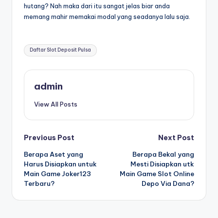
hutang? Nah maka dari itu sangat jelas biar anda
memang mahir memakai modal yang seadanya lalu saja.
Tags:
Daftar Slot Deposit Pulsa
admin
View All Posts
Post
Previous Post
Next Post
Berapa Aset yang
Berapa Bekal yang
navigation
Harus Disiapkan untuk
Mesti Disiapkan utk
Main Game Joker123
Main Game Slot Online
Terbaru?
Depo Via Dana?