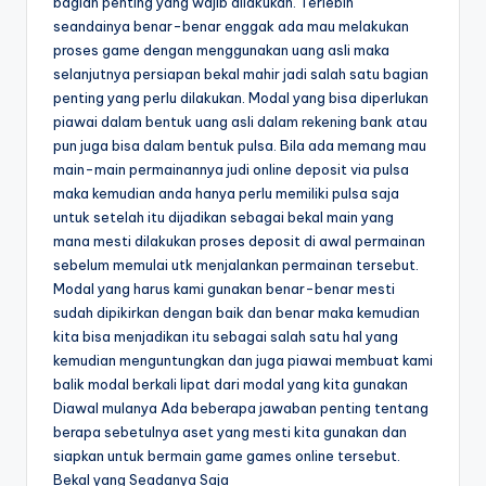
bagian penting yang wajib dilakukan. Terlebih
seandainya benar-benar enggak ada mau melakukan
proses game dengan menggunakan uang asli maka
selanjutnya persiapan bekal mahir jadi salah satu bagian
penting yang perlu dilakukan. Modal yang bisa diperlukan
piawai dalam bentuk uang asli dalam rekening bank atau
pun juga bisa dalam bentuk pulsa. Bila ada memang mau
main-main permainannya judi online deposit via pulsa
maka kemudian anda hanya perlu memiliki pulsa saja
untuk setelah itu dijadikan sebagai bekal main yang
mana mesti dilakukan proses deposit di awal permainan
sebelum memulai utk menjalankan permainan tersebut.
Modal yang harus kami gunakan benar-benar mesti
sudah dipikirkan dengan baik dan benar maka kemudian
kita bisa menjadikan itu sebagai salah satu hal yang
kemudian menguntungkan dan juga piawai membuat kami
balik modal berkali lipat dari modal yang kita gunakan
Diawal mulanya Ada beberapa jawaban penting tentang
berapa sebetulnya aset yang mesti kita gunakan dan
siapkan untuk bermain game games online tersebut.
Bekal yang Seadanya Saja