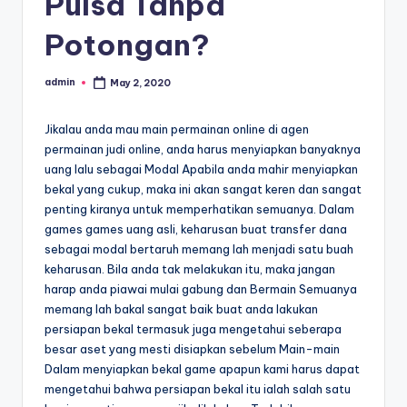
Pulsa Tanpa
Potongan?
admin
May 2, 2020
Posted
by
Jikalau anda mau main permainan online di agen
permainan judi online, anda harus menyiapkan banyaknya
uang lalu sebagai Modal Apabila anda mahir menyiapkan
bekal yang cukup, maka ini akan sangat keren dan sangat
penting kiranya untuk memperhatikan semuanya. Dalam
games games uang asli, keharusan buat transfer dana
sebagai modal bertaruh memang lah menjadi satu buah
keharusan. Bila anda tak melakukan itu, maka jangan
harap anda piawai mulai gabung dan Bermain Semuanya
memang lah bakal sangat baik buat anda lakukan
persiapan bekal termasuk juga mengetahui seberapa
besar aset yang mesti disiapkan sebelum Main-main
Dalam menyiapkan bekal game apapun kami harus dapat
mengetahui bahwa persiapan bekal itu ialah salah satu