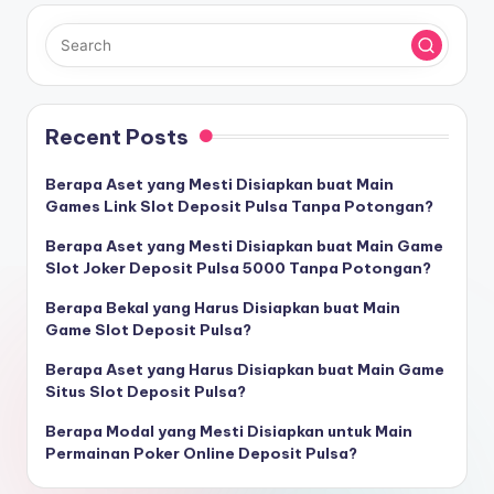
Recent Posts
Berapa Aset yang Mesti Disiapkan buat Main
Games Link Slot Deposit Pulsa Tanpa Potongan?
Berapa Aset yang Mesti Disiapkan buat Main Game
Slot Joker Deposit Pulsa 5000 Tanpa Potongan?
Berapa Bekal yang Harus Disiapkan buat Main
Game Slot Deposit Pulsa?
Berapa Aset yang Harus Disiapkan buat Main Game
Situs Slot Deposit Pulsa?
Berapa Modal yang Mesti Disiapkan untuk Main
Permainan Poker Online Deposit Pulsa?