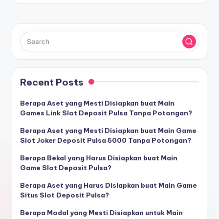
Recent Posts
Berapa Aset yang Mesti Disiapkan buat Main
Games Link Slot Deposit Pulsa Tanpa Potongan?
Berapa Aset yang Mesti Disiapkan buat Main Game
Slot Joker Deposit Pulsa 5000 Tanpa Potongan?
Berapa Bekal yang Harus Disiapkan buat Main
Game Slot Deposit Pulsa?
Berapa Aset yang Harus Disiapkan buat Main Game
Situs Slot Deposit Pulsa?
Berapa Modal yang Mesti Disiapkan untuk Main