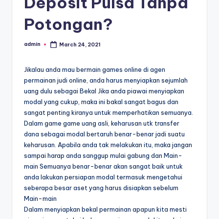
Deposit Pulsa Tanpa
Potongan?
admin
March 24, 2021
Posted
by
Jikalau anda mau bermain games online di agen
permainan judi online, anda harus menyiapkan sejumlah
uang dulu sebagai Bekal Jika anda piawai menyiapkan
modal yang cukup, maka ini bakal sangat bagus dan
sangat penting kiranya untuk memperhatikan semuanya.
Dalam game game uang asli, keharusan utk transfer
dana sebagai modal bertaruh benar-benar jadi suatu
keharusan. Apabila anda tak melakukan itu, maka jangan
sampai harap anda sanggup mulai gabung dan Main-
main Semuanya benar-benar akan sangat baik untuk
anda lakukan persiapan modal termasuk mengetahui
seberapa besar aset yang harus disiapkan sebelum
Main-main
Dalam menyiapkan bekal permainan apapun kita mesti