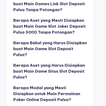
buat Main Games Link Slot Deposit
Pulsa Tanpa Potongan?
Berapa Aset yang Mesti Disiapkan
buat Main Game Slot Joker Deposit
Pulsa 5000 Tanpa Potongan?
Berapa Bekal yang Harus Disiapkan
buat Main Game Slot Deposit
Pulsa?
Berapa Aset yang Harus Disiapkan
buat Main Game Situs Slot Deposit
Pulsa?
Berapa Modal yang Mesti
Disiapkan untuk Main Permainan
Poker Online Deposit Pulsa?