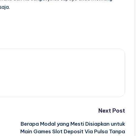
aja.
Next Post
Berapa Modal yang Mesti Disiapkan untuk
Main Games Slot Deposit Via Pulsa Tanpa