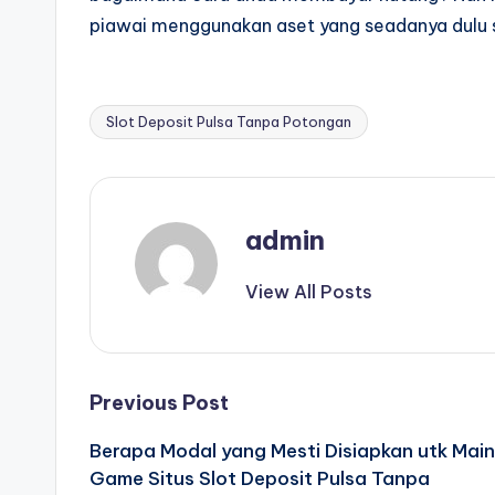
piawai menggunakan aset yang seadanya dulu s
Slot Deposit Pulsa Tanpa Potongan
Tags:
admin
View All Posts
Post
Previous Post
Berapa Modal yang Mesti Disiapkan utk Main
navigation
Game Situs Slot Deposit Pulsa Tanpa