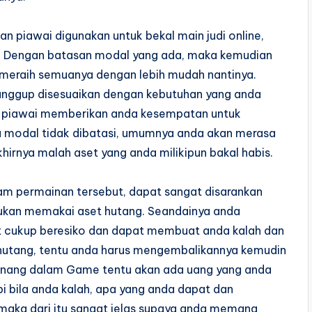
 piawai digunakan untuk bekal main judi online,
. Dengan batasan modal yang ada, maka kemudian
 meraih semuanya dengan lebih mudah nantinya.
nggup disesuaikan dengan kebutuhan yang anda
at piawai memberikan anda kesempatan untuk
ka modal tidak dibatasi, umumnya anda akan merasa
nya malah aset yang anda milikipun bakal habis.
am permainan tersebut, dapat sangat disarankan
ukan memakai aset hutang. Seandainya anda
t cukup beresiko dan dapat membuat anda kalah dan
il hutang, tentu anda harus mengembalikannya kemudin
enang dalam Game tentu akan ada uang yang anda
i bila anda kalah, apa yang anda dapat dan
aka dari itu sangat jelas supaya anda memang