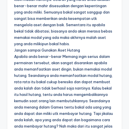
benar-benar mahir disesuaikan dengan kepentingan
yang anda miliki. Semuanya bakal sangat sanggup dan
sangat bisa memberikan anda kesempatan utk
mengelola aset dengan baik. Sementara itu apabila
bekal tidak dibatasi, biasanya anda akan merasa bebas
memakai modal yang ada maka akhirnya malah aset
yang anda milikipun bakal habis.
Jangan sampai Gunakan Aset Hutang
Apabila anda benar-benar Memang ingin serius dalam
permainan tersebut, akan sangat disarankan apabila
anda memanfaatkan aset dingin, bukan memakai modal
hutang. Seandainya anda memanfaatkan modal hutang,
rata rata itu bakal cukup beresiko dan dapat membuat
anda kalah dan tidak berhasil saja nantinya. Kalau bekal
itu hasil hutang, tentu anda harus mengembalikannya
kemudin saat orang lain membutuhkannya. Seandainya
anda menang dalam Games tentu bakal ada uang yang
anda dapat dan miliki utk membayar hutang. Tapi jikalau
anda kalah, apa yang anda dapat dan bagaimana cara
anda membayar hutang? Nah maka dari itu sangat jelas