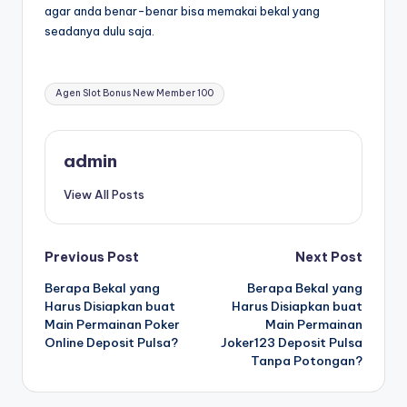
agar anda benar-benar bisa memakai bekal yang
seadanya dulu saja.
Tags:
Agen Slot Bonus New Member 100
admin
View All Posts
Post
Previous Post
Next Post
Berapa Bekal yang
Berapa Bekal yang
navigation
Harus Disiapkan buat
Harus Disiapkan buat
Main Permainan Poker
Main Permainan
Online Deposit Pulsa?
Joker123 Deposit Pulsa
Tanpa Potongan?