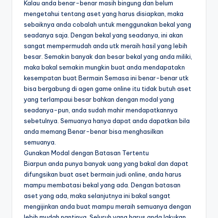
Kalau anda benar-benar masih bingung dan belum
mengetahui tentang aset yang harus disiapkan, maka
sebaiknya anda cobalah untuk menggunakan bekal yang
seadanya saja. Dengan bekal yang seadanya, ini akan
sangat mempermudah anda utk meraih hasil yang lebih
besar. Semakin banyak dan besar bekal yang anda miliki,
maka bakal semakin mungkin buat anda mendapatakn
kesempatan buat Bermain Semasa ini benar-benar utk
bisa bergabung di agen game online itu tidak butuh aset
yang terlampaui besar bahkan dengan modal yang
seadanya-pun, anda sudah mahir mendapatkannya
sebetulnya. Semuanya hanya dapat anda dapatkan bila
anda memang Benar-benar bisa menghasilkan
semuanya.
Gunakan Modal dengan Batasan Tertentu
Biarpun anda punya banyak uang yang bakal dan dapat
difungsikan buat aset bermain judi online, anda harus
mampu membatasi bekal yang ada. Dengan batasan
aset yang ada, maka selanjutnya ini bakal sangat
mengijinkan anda buat mampu meraih semuanya dengan
lebih mudah nantinya. Seluruh yang harus anda lakukan