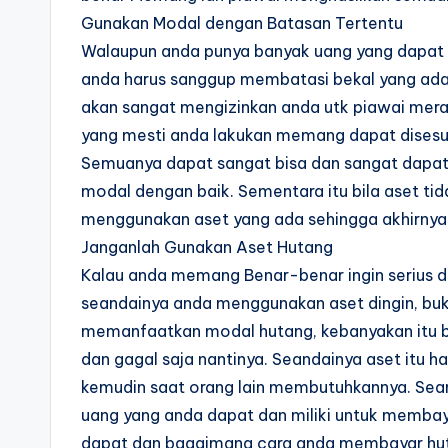
Gunakan Modal dengan Batasan Tertentu
Walaupun anda punya banyak uang yang dapat d
anda harus sanggup membatasi bekal yang ada
akan sangat mengizinkan anda utk piawai mer
yang mesti anda lakukan memang dapat disesua
Semuanya dapat sangat bisa dan sangat dapa
modal dengan baik. Sementara itu bila aset tid
menggunakan aset yang ada sehingga akhirnya 
Janganlah Gunakan Aset Hutang
Kalau anda memang Benar-benar ingin serius d
seandainya anda menggunakan aset dingin, b
memanfaatkan modal hutang, kebanyakan itu b
dan gagal saja nantinya. Seandainya aset itu 
kemudin saat orang lain membutuhkannya. Se
uang yang anda dapat dan miliki untuk membaya
dapat dan bagaimana cara anda membayar huta