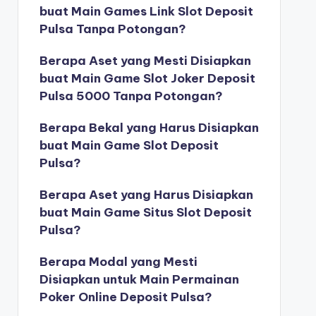
buat Main Games Link Slot Deposit
Pulsa Tanpa Potongan?
Berapa Aset yang Mesti Disiapkan
buat Main Game Slot Joker Deposit
Pulsa 5000 Tanpa Potongan?
Berapa Bekal yang Harus Disiapkan
buat Main Game Slot Deposit
Pulsa?
Berapa Aset yang Harus Disiapkan
buat Main Game Situs Slot Deposit
Pulsa?
Berapa Modal yang Mesti
Disiapkan untuk Main Permainan
Poker Online Deposit Pulsa?