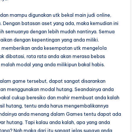
an mampu digunakan utk bekal main judi online,
. Dengan batasan aset yang ada, maka kemudian ini
aih semuanya dengan lebih mudah nantinya. Semua
ikan dengan kepentingan yang anda miliki.
t memberikan anda kesempatan utk mengelola
ak dibatasi, rata rata anda akan merasa bebas
malah modal yang anda milikipun bakal habis.
alam game tersebut, dapat sangat disarankan
ukan menggunakan modal hutang. Seandainya anda
akal cukup beresiko dan mahir membuat anda kalah
hasil hutang, tentu anda harus mengembalikannya
andainya anda menang dalam Games tentu dapat ada
r hutang. Tapi kalau anda kalah, apa yang anda
ng? Nah maka dari itu sangat jelas supaya anda