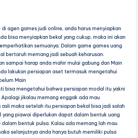
di agen games judi online, anda harus menyiapkan
da bisa menyiapkan bekal yang cukup, maka ini akan
k memperhatikan semuanya. Dalam game games uang
dal bertaruh memang jadi sebuah keharusan.
an sampai harap anda mahir mulai gabung dan Main
da lakukan persiapan aset termasuk mengetahui
ebelum Main
i bisa mengetahui bahwa persiapan modal itu yakni
n. Apalagi jikalau memang enggak ada mau
i maka setelah itu persiapan bekal bisa jadi salah
al yang piawai diperlukan dapat dalam bentuk uang
up dalam bentuk pulsa. Kalau ada memang lah mau
maka selanjutnya anda hanya butuh memiliki pulsa