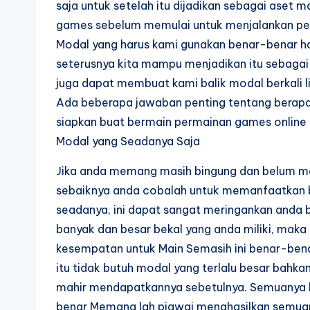
saja untuk setelah itu dijadikan sebagai aset 
games sebelum memulai untuk menjalankan pe
Modal yang harus kami gunakan benar-benar ha
seterusnya kita mampu menjadikan itu sebagai
juga dapat membuat kami balik modal berkali l
Ada beberapa jawaban penting tentang berapa
siapkan buat bermain permainan games online 
Modal yang Seadanya Saja
Jika anda memang masih bingung dan belum me
sebaiknya anda cobalah untuk memanfaatkan b
seadanya, ini dapat sangat meringankan anda 
banyak dan besar bekal yang anda miliki, ma
kesempatan untuk Main Semasih ini benar-bena
itu tidak butuh modal yang terlalu besar bahk
mahir mendapatkannya sebetulnya. Semuanya 
benar Memang lah piawai menghasilkan semua