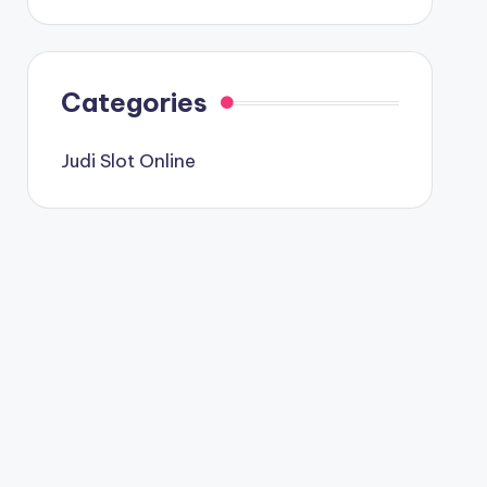
Categories
Judi Slot Online