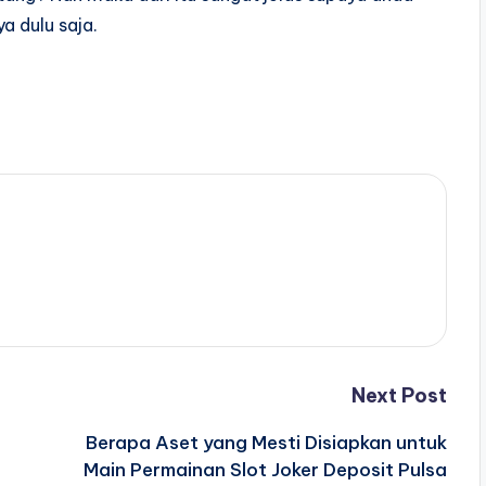
 dulu saja.
Next Post
Berapa Aset yang Mesti Disiapkan untuk
Main Permainan Slot Joker Deposit Pulsa