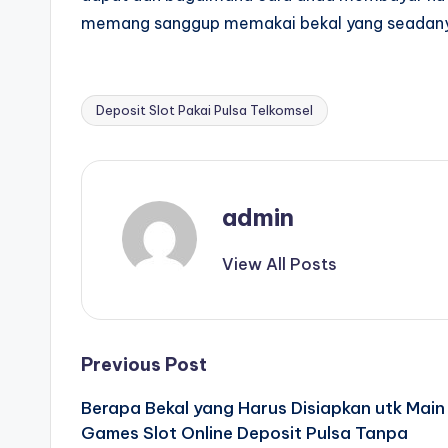
memang sanggup memakai bekal yang seadanya
Deposit Slot Pakai Pulsa Telkomsel
Tags:
admin
View All Posts
Post
Previous Post
Berapa Bekal yang Harus Disiapkan utk Main
navigation
Games Slot Online Deposit Pulsa Tanpa