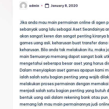
admin
January 8, 2020
Posted
by
Jika anda mau main permainan online di agen p
sebanyak uang lalu sebagai Aset Seandainya a
akan sangat keren dan sangat penting kirany
games uang asli, keharusan buat transfer dan
keharusan. Bila anda tak melakukan itu, maka 
main Semuanya memang dapat sangat baik utk 
mengetahui seberapa besar aset yang harus d
Dalam menyiapkan aset games apapun kami me
ialah salah satu bagian penting yang wajib dil
melakukan proses permainan dengan memakai 
menjadi salah satu bagian penting yang butuh 
bentuk uang asli dalam rekening bank atau pun 
memang lah mau main permainannya judi online 