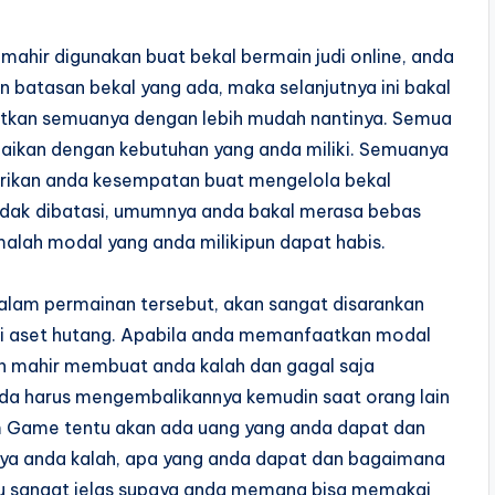
ahir digunakan buat bekal bermain judi online, anda
 batasan bekal yang ada, maka selanjutnya ini bakal
tkan semuanya dengan lebih mudah nantinya. Semua
aikan dengan kebutuhan yang anda miliki. Semuanya
rikan anda kesempatan buat mengelola bekal
tidak dibatasi, umumnya anda bakal merasa bebas
lah modal yang anda milikipun dapat habis.
alam permainan tersebut, akan sangat disarankan
ai aset hutang. Apabila anda memanfaatkan modal
an mahir membuat anda kalah dan gagal saja
 anda harus mengembalikannya kemudin saat orang lain
 Game tentu akan ada uang yang anda dapat dan
nya anda kalah, apa yang anda dapat dan bagaimana
u sangat jelas supaya anda memang bisa memakai