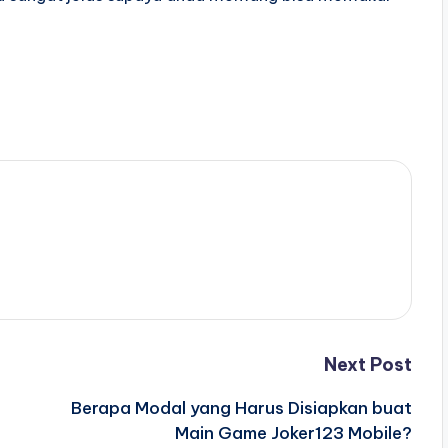
Next Post
Berapa Modal yang Harus Disiapkan buat
Main Game Joker123 Mobile?