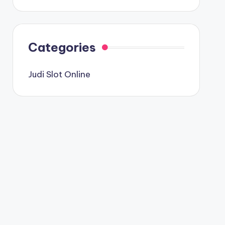
Categories
Judi Slot Online