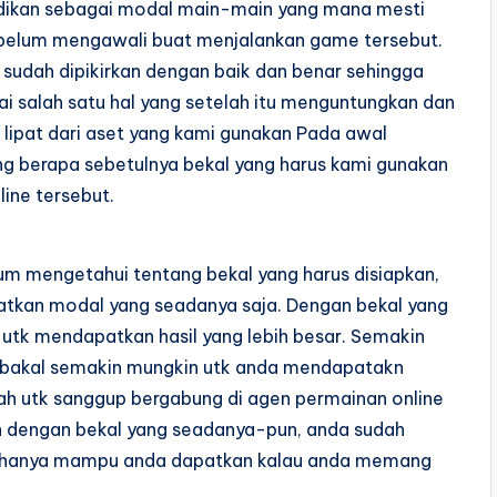
jadikan sebagai modal main-main yang mana mesti
ebelum mengawali buat menjalankan game tersebut.
udah dipikirkan dengan baik dan benar sehingga
i salah satu hal yang setelah itu menguntungkan dan
 lipat dari aset yang kami gunakan Pada awal
g berapa sebetulnya bekal yang harus kami gunakan
ine tersebut.
m mengetahui tentang bekal yang harus disiapkan,
tkan modal yang seadanya saja. Dengan bekal yang
tk mendapatkan hasil yang lebih besar. Semakin
a bakal semakin mungkin utk anda mendapatakn
h utk sanggup bergabung di agen permainan online
an dengan bekal yang seadanya-pun, anda sudah
 hanya mampu anda dapatkan kalau anda memang