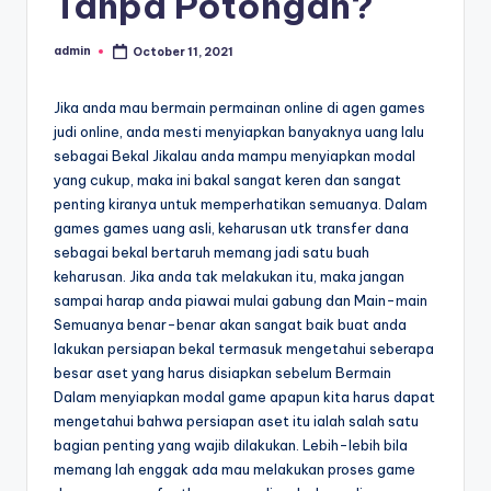
Tanpa Potongan?
admin
October 11, 2021
Posted
by
Jika anda mau bermain permainan online di agen games
judi online, anda mesti menyiapkan banyaknya uang lalu
sebagai Bekal Jikalau anda mampu menyiapkan modal
yang cukup, maka ini bakal sangat keren dan sangat
penting kiranya untuk memperhatikan semuanya. Dalam
games games uang asli, keharusan utk transfer dana
sebagai bekal bertaruh memang jadi satu buah
keharusan. Jika anda tak melakukan itu, maka jangan
sampai harap anda piawai mulai gabung dan Main-main
Semuanya benar-benar akan sangat baik buat anda
lakukan persiapan bekal termasuk mengetahui seberapa
besar aset yang harus disiapkan sebelum Bermain
Dalam menyiapkan modal game apapun kita harus dapat
mengetahui bahwa persiapan aset itu ialah salah satu
bagian penting yang wajib dilakukan. Lebih-lebih bila
memang lah enggak ada mau melakukan proses game