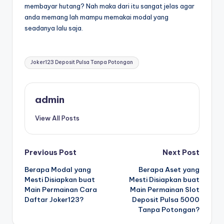
membayar hutang? Nah maka dari itu sangat jelas agar
anda memang lah mampu memakai modal yang
seadanya lalu saja.
Tags:
Joker123 Deposit Pulsa Tanpa Potongan
admin
View All Posts
Post
Previous Post
Next Post
Berapa Modal yang
Berapa Aset yang
navigation
Mesti Disiapkan buat
Mesti Disiapkan buat
Main Permainan Cara
Main Permainan Slot
Daftar Joker123?
Deposit Pulsa 5000
Tanpa Potongan?