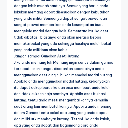
dengan lebih mudah nantinya. Semua yang harus anda
lakukan memang dapat disesuaikan dengan kebutuhan
yang anda miliki. Semuanya dapat sangat piawai dan
sangat piawai memberikan anda kesempatan buat
mengelola modal dengan baik. Sementara itu jika aset
tidak dibatasi, biasanya anda akan merasa bebas
memakai bekal yang ada sehingga hasilnya malah bekal
yang anda milikipun akan habis.
Jangan sampai Gunakan Aset Hutang
Jika anda memang lah Memang ingin serius dalam games
tersebut, akan sangat disarankan seandainya anda
menggunakan aset dingin, bukan memakai modal hutang.
Apabila anda menggunakan modal hutang, kebanyakan
itu dapat cukup beresiko dan bisa membuat anda kalah
dan tidak sukses saja nantinya. Apabila aset itu hasil
hutang, tentu anda mesti mengembalikannya kemudin
saat orang lain membutuhkannya. Apabila anda menang
dalam Games tentu bakal ada uang yang anda dapat
dan miliki utk membayar hutang. Tetapi jika anda kalah,
apa yang anda dapat dan bagaimana cara anda