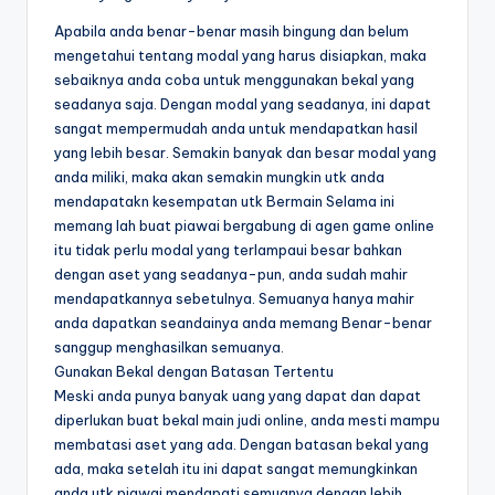
Apabila anda benar-benar masih bingung dan belum
mengetahui tentang modal yang harus disiapkan, maka
sebaiknya anda coba untuk menggunakan bekal yang
seadanya saja. Dengan modal yang seadanya, ini dapat
sangat mempermudah anda untuk mendapatkan hasil
yang lebih besar. Semakin banyak dan besar modal yang
anda miliki, maka akan semakin mungkin utk anda
mendapatakn kesempatan utk Bermain Selama ini
memang lah buat piawai bergabung di agen game online
itu tidak perlu modal yang terlampaui besar bahkan
dengan aset yang seadanya-pun, anda sudah mahir
mendapatkannya sebetulnya. Semuanya hanya mahir
anda dapatkan seandainya anda memang Benar-benar
sanggup menghasilkan semuanya.
Gunakan Bekal dengan Batasan Tertentu
Meski anda punya banyak uang yang dapat dan dapat
diperlukan buat bekal main judi online, anda mesti mampu
membatasi aset yang ada. Dengan batasan bekal yang
ada, maka setelah itu ini dapat sangat memungkinkan
anda utk piawai mendapati semuanya dengan lebih