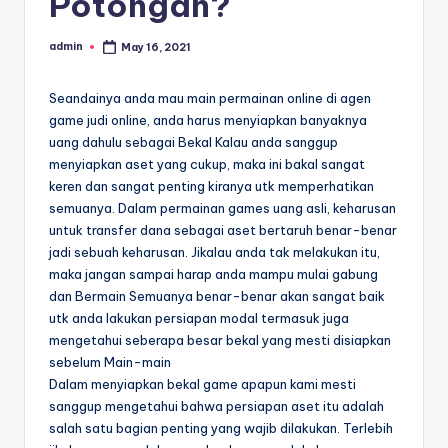
Potongan?
admin
May 16, 2021
Posted
by
Seandainya anda mau main permainan online di agen
game judi online, anda harus menyiapkan banyaknya
uang dahulu sebagai Bekal Kalau anda sanggup
menyiapkan aset yang cukup, maka ini bakal sangat
keren dan sangat penting kiranya utk memperhatikan
semuanya. Dalam permainan games uang asli, keharusan
untuk transfer dana sebagai aset bertaruh benar-benar
jadi sebuah keharusan. Jikalau anda tak melakukan itu,
maka jangan sampai harap anda mampu mulai gabung
dan Bermain Semuanya benar-benar akan sangat baik
utk anda lakukan persiapan modal termasuk juga
mengetahui seberapa besar bekal yang mesti disiapkan
sebelum Main-main
Dalam menyiapkan bekal game apapun kami mesti
sanggup mengetahui bahwa persiapan aset itu adalah
salah satu bagian penting yang wajib dilakukan. Terlebih