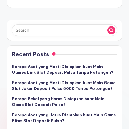
Recent Posts
Berapa Aset yang Mesti Disiapkan buat Main
Games Link Slot Deposit Pulsa Tanpa Potongan?
Berapa Aset yang Mesti Disiapkan buat Main Game
Slot Joker Deposit Pulsa 5000 Tanpa Potongan?
Berapa Bekal yang Harus Disiapkan buat Main
Game Slot Deposit Pulsa?
Berapa Aset yang Harus Disiapkan buat Main Game
Situs Slot Deposit Pulsa?