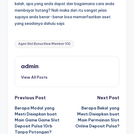
kalah, apa yang anda dapat dan bagaimana cara anda
membayar hutang? Nah maka dari itu sangat jelas
supaya anda benar-benar bisa memanfaatkan aset
yang seadanya dahulu saja.
Tags:
Agen Slot Bonus New Member 100
admin
View All Posts
Post
Previous Post
Next Post
Berapa Modal yang
Berapa Bekal yang
navigation
Mesti Disiapkan buat
Mesti Disiapkan buat
Main Game Game Slot
Main Permainan Slot
Deposit Pulsa 10rb
Online Deposit Pulsa?
Tanpa Potongan?