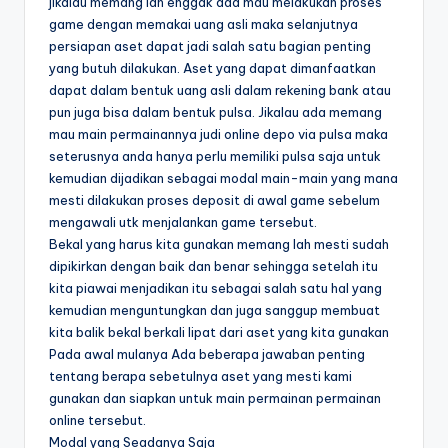
jikalau memang lah enggak ada mau melakukan proses
game dengan memakai uang asli maka selanjutnya
persiapan aset dapat jadi salah satu bagian penting
yang butuh dilakukan. Aset yang dapat dimanfaatkan
dapat dalam bentuk uang asli dalam rekening bank atau
pun juga bisa dalam bentuk pulsa. Jikalau ada memang
mau main permainannya judi online depo via pulsa maka
seterusnya anda hanya perlu memiliki pulsa saja untuk
kemudian dijadikan sebagai modal main-main yang mana
mesti dilakukan proses deposit di awal game sebelum
mengawali utk menjalankan game tersebut.
Bekal yang harus kita gunakan memang lah mesti sudah
dipikirkan dengan baik dan benar sehingga setelah itu
kita piawai menjadikan itu sebagai salah satu hal yang
kemudian menguntungkan dan juga sanggup membuat
kita balik bekal berkali lipat dari aset yang kita gunakan
Pada awal mulanya Ada beberapa jawaban penting
tentang berapa sebetulnya aset yang mesti kami
gunakan dan siapkan untuk main permainan permainan
online tersebut.
Modal yang Seadanya Saja