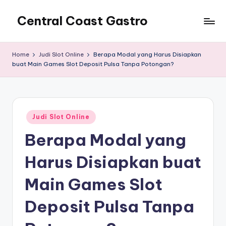
Central Coast Gastro
Home
Judi Slot Online
Berapa Modal yang Harus Disiapkan
buat Main Games Slot Deposit Pulsa Tanpa Potongan?
Posted
Judi Slot Online
in
Berapa Modal yang
Harus Disiapkan buat
Main Games Slot
Deposit Pulsa Tanpa