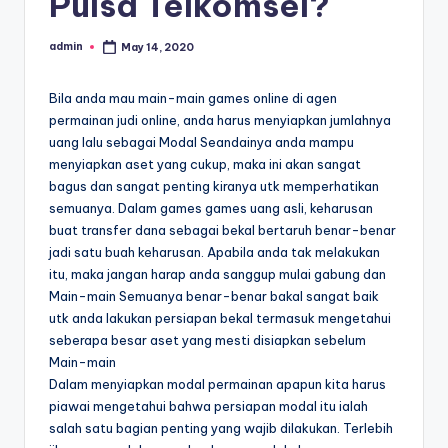
Pulsa Telkomsel?
admin
May 14, 2020
Posted
by
Bila anda mau main-main games online di agen
permainan judi online, anda harus menyiapkan jumlahnya
uang lalu sebagai Modal Seandainya anda mampu
menyiapkan aset yang cukup, maka ini akan sangat
bagus dan sangat penting kiranya utk memperhatikan
semuanya. Dalam games games uang asli, keharusan
buat transfer dana sebagai bekal bertaruh benar-benar
jadi satu buah keharusan. Apabila anda tak melakukan
itu, maka jangan harap anda sanggup mulai gabung dan
Main-main Semuanya benar-benar bakal sangat baik
utk anda lakukan persiapan bekal termasuk mengetahui
seberapa besar aset yang mesti disiapkan sebelum
Main-main
Dalam menyiapkan modal permainan apapun kita harus
piawai mengetahui bahwa persiapan modal itu ialah
salah satu bagian penting yang wajib dilakukan. Terlebih