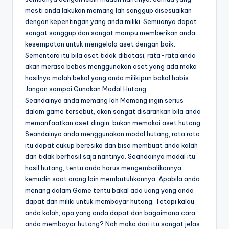
mesti anda lakukan memang lah sanggup disesuaikan
dengan kepentingan yang anda miliki. Semuanya dapat
sangat sanggup dan sangat mampu memberikan anda
kesempatan untuk mengelola aset dengan baik.
Sementara itu bila aset tidak dibatasi, rata-rata anda
akan merasa bebas menggunakan aset yang ada maka
hasilnya malah bekal yang anda milikipun bakal habis.
Jangan sampai Gunakan Modal Hutang
Seandainya anda memang lah Memang ingin serius
dalam game tersebut, akan sangat disarankan bila anda
memanfaatkan aset dingin, bukan memakai aset hutang.
Seandainya anda menggunakan modal hutang, rata rata
itu dapat cukup beresiko dan bisa membuat anda kalah
dan tidak berhasil saja nantinya. Seandainya modal itu
hasil hutang, tentu anda harus mengembalikannya
kemudin saat orang lain membutuhkannya. Apabila anda
menang dalam Game tentu bakal ada uang yang anda
dapat dan miliki untuk membayar hutang. Tetapi kalau
anda kalah, apa yang anda dapat dan bagaimana cara
anda membayar hutang? Nah maka dari itu sangat jelas