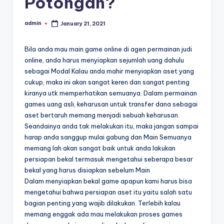
Potongan?
admin
January 21, 2021
Posted
by
Bila anda mau main game online di agen permainan judi
online, anda harus menyiapkan sejumlah uang dahulu
sebagai Modal Kalau anda mahir menyiapkan aset yang
cukup, maka ini akan sangat keren dan sangat penting
kiranya utk memperhatikan semuanya. Dalam permainan
games uang asli, keharusan untuk transfer dana sebagai
aset bertaruh memang menjadi sebuah keharusan.
Seandainya anda tak melakukan itu, maka jangan sampai
harap anda sanggup mulai gabung dan Main Semuanya
memang lah akan sangat baik untuk anda lakukan
persiapan bekal termasuk mengetahui seberapa besar
bekal yang harus disiapkan sebelum Main
Dalam menyiapkan bekal game apapun kami harus bisa
mengetahui bahwa persiapan aset itu yaitu salah satu
bagian penting yang wajib dilakukan. Terlebih kalau
memang enggak ada mau melakukan proses games