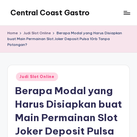
Central Coast Gastro
Home
Judi Slot Online
Berapa Modal yang Harus Disiapkan
buat Main Permainan Slot Joker Deposit Pulsa 10rb Tanpa
Potongan?
Posted
Judi Slot Online
in
Berapa Modal yang
Harus Disiapkan buat
Main Permainan Slot
Joker Deposit Pulsa