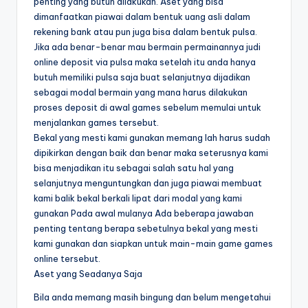
penting yang butuh dilakukan. Aset yang bisa
dimanfaatkan piawai dalam bentuk uang asli dalam
rekening bank atau pun juga bisa dalam bentuk pulsa.
Jika ada benar-benar mau bermain permainannya judi
online deposit via pulsa maka setelah itu anda hanya
butuh memiliki pulsa saja buat selanjutnya dijadikan
sebagai modal bermain yang mana harus dilakukan
proses deposit di awal games sebelum memulai untuk
menjalankan games tersebut.
Bekal yang mesti kami gunakan memang lah harus sudah
dipikirkan dengan baik dan benar maka seterusnya kami
bisa menjadikan itu sebagai salah satu hal yang
selanjutnya menguntungkan dan juga piawai membuat
kami balik bekal berkali lipat dari modal yang kami
gunakan Pada awal mulanya Ada beberapa jawaban
penting tentang berapa sebetulnya bekal yang mesti
kami gunakan dan siapkan untuk main-main game games
online tersebut.
Aset yang Seadanya Saja
Bila anda memang masih bingung dan belum mengetahui