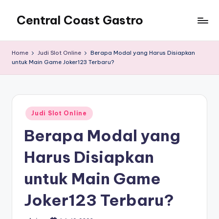
Central Coast Gastro
Home
Judi Slot Online
Berapa Modal yang Harus Disiapkan
untuk Main Game Joker123 Terbaru?
Posted
Judi Slot Online
in
Berapa Modal yang
Harus Disiapkan
untuk Main Game
Joker123 Terbaru?