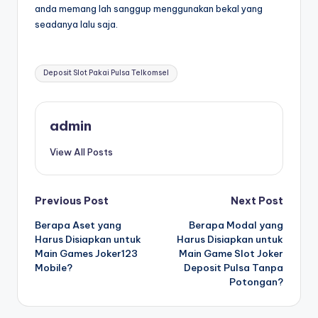
anda memang lah sanggup menggunakan bekal yang
seadanya lalu saja.
Tags:
Deposit Slot Pakai Pulsa Telkomsel
admin
View All Posts
Post
Previous Post
Next Post
Berapa Aset yang
Berapa Modal yang
navigation
Harus Disiapkan untuk
Harus Disiapkan untuk
Main Games Joker123
Main Game Slot Joker
Mobile?
Deposit Pulsa Tanpa
Potongan?