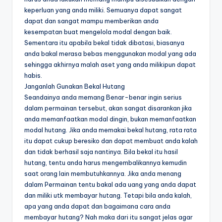
keperluan yang anda miliki. Semuanya dapat sangat
dapat dan sangat mampu memberikan anda
kesempatan buat mengelola modal dengan baik.
Sementara itu apabila bekal tidak dibatasi, biasanya
anda bakal merasa bebas menggunakan modal yang ada
sehingga akhirnya malah aset yang anda milikipun dapat
habis.
Janganlah Gunakan Bekal Hutang
Seandainya anda memang Benar-benar ingin serius
dalam permainan tersebut, akan sangat disarankan jika
anda memanfaatkan modal dingin, bukan memanfaatkan
modal hutang. Jika anda memakai bekal hutang, rata rata
itu dapat cukup beresiko dan dapat membuat anda kalah
dan tidak berhasil saja nantinya. Bila bekal itu hasil
hutang, tentu anda harus mengembalikannya kemudin
saat orang lain membutuhkannya. Jika anda menang
dalam Permainan tentu bakal ada uang yang anda dapat
dan miliki utk membayar hutang. Tetapi bila anda kalah,
apa yang anda dapat dan bagaimana cara anda
membayar hutang? Nah maka dari itu sangat jelas agar