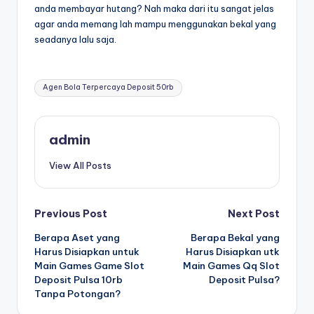
anda membayar hutang? Nah maka dari itu sangat jelas
agar anda memang lah mampu menggunakan bekal yang
seadanya lalu saja.
Tags:
Agen Bola Terpercaya Deposit 50rb
admin
View All Posts
Post
Previous Post
Next Post
Berapa Aset yang
Berapa Bekal yang
navigation
Harus Disiapkan untuk
Harus Disiapkan utk
Main Games Game Slot
Main Games Qq Slot
Deposit Pulsa 10rb
Deposit Pulsa?
Tanpa Potongan?