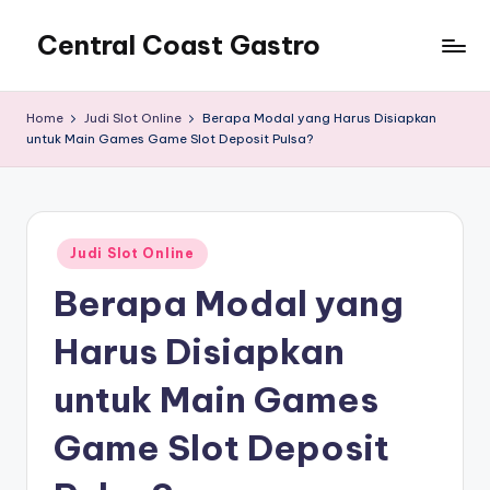
Central Coast Gastro
Home
Judi Slot Online
Berapa Modal yang Harus Disiapkan
untuk Main Games Game Slot Deposit Pulsa?
Posted
Judi Slot Online
in
Berapa Modal yang
Harus Disiapkan
untuk Main Games
Game Slot Deposit