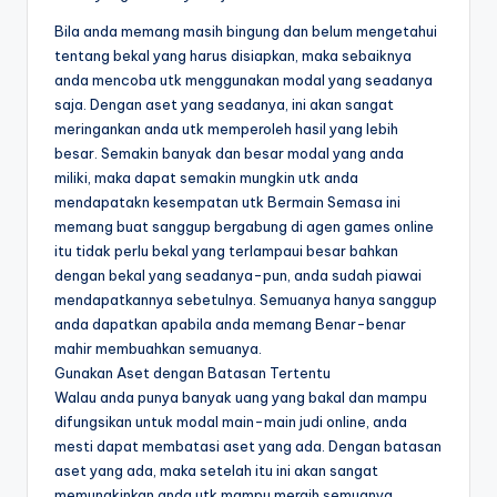
Bila anda memang masih bingung dan belum mengetahui
tentang bekal yang harus disiapkan, maka sebaiknya
anda mencoba utk menggunakan modal yang seadanya
saja. Dengan aset yang seadanya, ini akan sangat
meringankan anda utk memperoleh hasil yang lebih
besar. Semakin banyak dan besar modal yang anda
miliki, maka dapat semakin mungkin utk anda
mendapatakn kesempatan utk Bermain Semasa ini
memang buat sanggup bergabung di agen games online
itu tidak perlu bekal yang terlampaui besar bahkan
dengan bekal yang seadanya-pun, anda sudah piawai
mendapatkannya sebetulnya. Semuanya hanya sanggup
anda dapatkan apabila anda memang Benar-benar
mahir membuahkan semuanya.
Gunakan Aset dengan Batasan Tertentu
Walau anda punya banyak uang yang bakal dan mampu
difungsikan untuk modal main-main judi online, anda
mesti dapat membatasi aset yang ada. Dengan batasan
aset yang ada, maka setelah itu ini akan sangat
memungkinkan anda utk mampu meraih semuanya