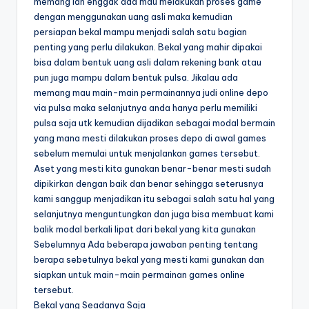
memang lah enggak ada mau melakukan proses game
dengan menggunakan uang asli maka kemudian
persiapan bekal mampu menjadi salah satu bagian
penting yang perlu dilakukan. Bekal yang mahir dipakai
bisa dalam bentuk uang asli dalam rekening bank atau
pun juga mampu dalam bentuk pulsa. Jikalau ada
memang mau main-main permainannya judi online depo
via pulsa maka selanjutnya anda hanya perlu memiliki
pulsa saja utk kemudian dijadikan sebagai modal bermain
yang mana mesti dilakukan proses depo di awal games
sebelum memulai untuk menjalankan games tersebut.
Aset yang mesti kita gunakan benar-benar mesti sudah
dipikirkan dengan baik dan benar sehingga seterusnya
kami sanggup menjadikan itu sebagai salah satu hal yang
selanjutnya menguntungkan dan juga bisa membuat kami
balik modal berkali lipat dari bekal yang kita gunakan
Sebelumnya Ada beberapa jawaban penting tentang
berapa sebetulnya bekal yang mesti kami gunakan dan
siapkan untuk main-main permainan games online
tersebut.
Bekal yang Seadanya Saja